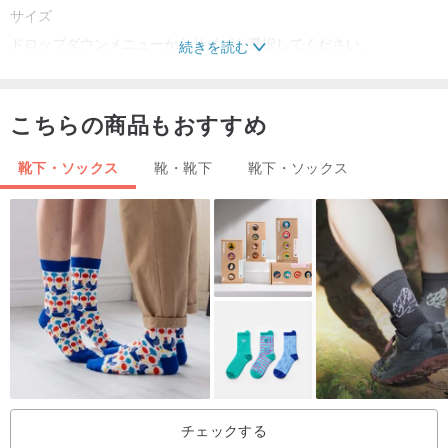
サイズ
ドロップダウンメニューからサイズを選択してください。
続きを読む
EU40-41/UK6-7/US7-8/25cm/9.8インチ
EU42-43/UK8-9/US9-10/27cm/10.6インチ
こちらの商品もおすすめ
EU44-45/UK10-11/US11-12/29cm/11.4インチ
靴下はふくらはぎの真ん中で着用できます（またはより高い位置に
靴下・ソックス
靴・靴下
靴下・ソックス
引っ張ってください）
配送
処理時間は 1 ～ 2 日です。納期は10〜15日です。追跡番号が提供さ
れます。
ケア
靴下を裏返し、洗濯袋に入れて30℃で洗濯機で洗います。漂白剤、
アイロン、乾燥機は使用しないでください。
チェックする