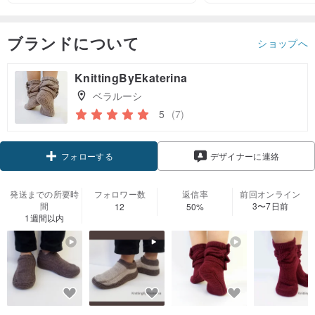
ブランドについて
ショップへ
KnittingByEkaterina
ベラルーシ
5
(7)
フォローする
デザイナーに連絡
発送までの所要時
フォロワー数
返信率
前回オンライン
間
3〜7日前
12
50%
1週間以内