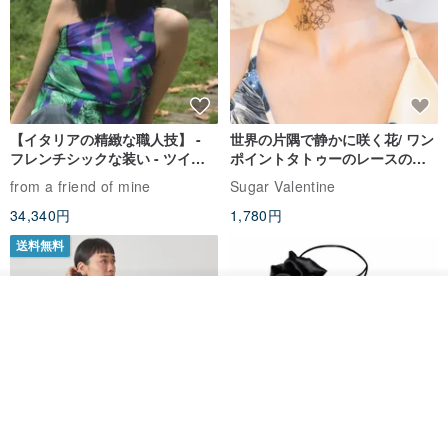
【イタリアの精緻な職人技】 -
世界の片隅で静かに咲く花/ ワン
フレンチシックな装い - ツイル
ポイントタトゥーのレースのチ
プリントシルクスカーフトップ
ョーカー SV649
from a friend of mine
Sugar Valentine
ス
34,340円
1,780円
送料無料
カートに入れる
お気に入り
ショップを見る