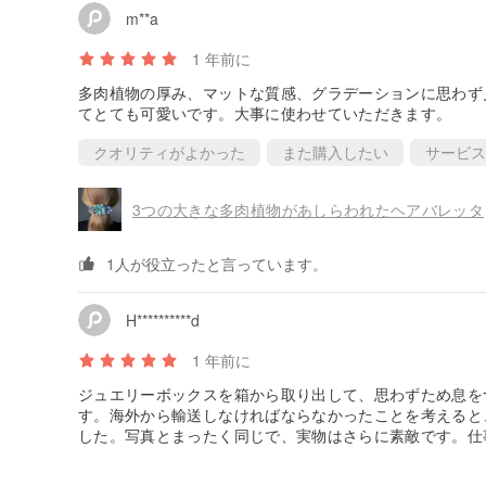
m**a
1 年前に
多肉植物の厚み、マットな質感、グラデーションに思わず
てとても可愛いです。大事に使わせていただきます。
クオリティがよかった
また購入したい
サービス
3つの大きな多肉植物があしらわれたヘアバレッタ
1人が役立ったと言っています。
H**********d
1 年前に
ジュエリーボックスを箱から取り出して、思わずため息を
す。海外から輸送しなければならなかったことを考えると
した。写真とまったく同じで、実物はさらに素敵です。仕
ても親切で、私のメッセージにすぐに返信してくれました。
また購入したいと思います。