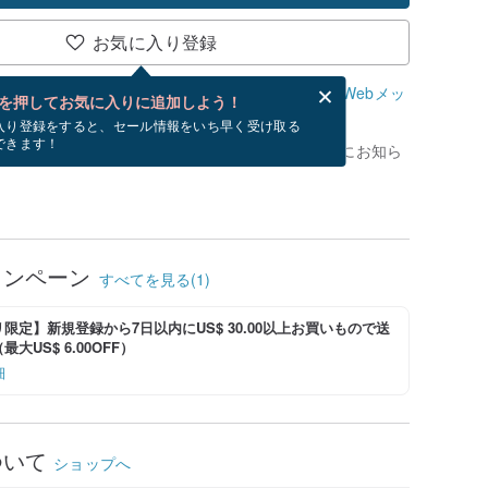
お気に入り登録
、無料でWebメッセージカードを作成できます。
Webメッ
を押してお気に入りに追加しよう！
？
入り登録をすると、セール情報をいち早く受け取る
できます！
がありません。 [ 入荷待ち ] を押すと、優先的にお知ら
ャンペーン
すべてを見る(1)
限定】新規登録から7日以内にUS$ 30.00以上お買いもので送
大US$ 6.00OFF）
細
ついて
ショップへ