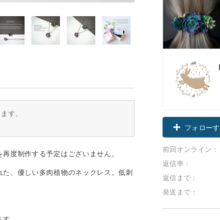
ります。
フォローす
前回オンライン：
を再度制作する予定はございません。
返信率：
れた、優しい多肉植物のネックレス。低刺
返信まで：
発送まで：
ます