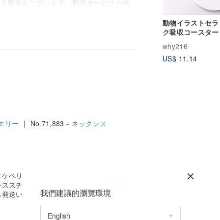
する場合もございます。郵便サービスの状
。特別なケースでは、ご注文の商品がお手
ください。ご理解いただけますと幸いで
動物イラストセラ
ク吸収コースター
れるトラ猫】
why216
US$ 11.14
い :)
エリー
| No.71,883 -
ネックレス
エケベリアがあしらわれた、優しい多肉植
ススチール製。 ポリマークレイで作られ
我們建議的瀏覽環境
へ発送いたします！