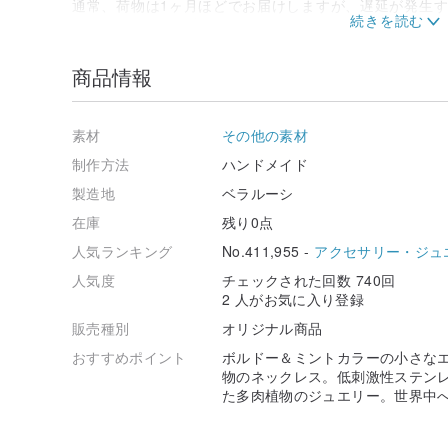
通常、荷物は1ヶ月ほどでお届けしますが、遅延が発生
況については、当方では影響を与えることができません
元に届くまで50〜60日かかる場合があることをご了承
す。
商品情報
--------------------------------------------
素材
その他の素材
ご不明な点がございましたら、お気軽にお問い合わせくださ
制作方法
ハンドメイド
製造地
ベラルーシ
在庫
残り0点
人気ランキング
No.411,955 -
アクセサリー・ジュ
人気度
チェックされた回数 740回
2 人がお気に入り登録
販売種別
オリジナル商品
おすすめポイント
ボルドー＆ミントカラーの小さな
物のネックレス。低刺激性ステンレ
た多肉植物のジュエリー。世界中