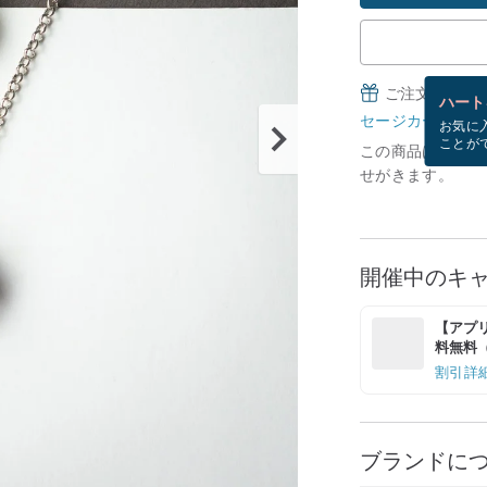
ご注文完了後
ハート
セージカードとは
お気に
ことが
この商品は現在在庫
せがきます。
開催中のキ
【アプリ
料無料（最
割引詳
ブランドに