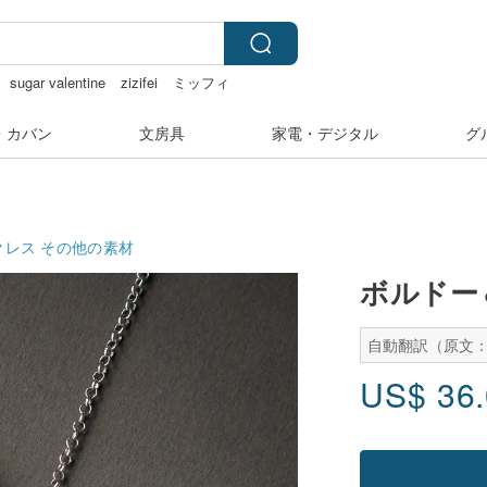
sugar valentine
zizifei
ミッフィ
ル
・カバン
文房具
家電・デジタル
グ
クレス
その他の素材
ボルドー
自動翻訳（原文
US$
36