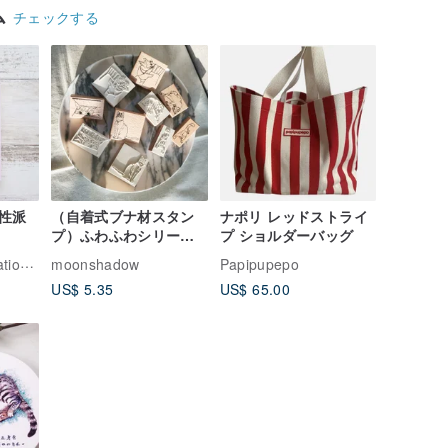
ム
チェックする
性派
（自着式ブナ材スタン
ナポリ レッドストライ
プ）ふわふわシリーズ -
プ ショルダーバッグ
猫シリーズセット
ChihChia's Illustrations Shop
moonshadow
Papipupepo
US$ 5.35
US$ 65.00