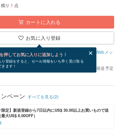
残り
1
点
カートに入れる
お気に入り登録
、無料でWebメッセージカードを作成できます。
Webメッ
を押してお気に入りに追加しよう！
？
入り登録をすると、セール情報をいち早く受け取る
できます！
きてから、ショップの休日を除く 1 営業日以内に発送予定
ャンペーン
すべてを見る(2)
限定】新規登録から7日以内にUS$ 30.00以上お買いもので送
大US$ 6.00OFF）
細