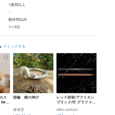
1週間以上
-
数時間以内
1〜3日
ム
チェックする
カス
指輪 猫の伸び
レッド砂岩/アフリカン
 New
ブラック/竹 グラファイ
c Cat
トペンシル
海珠堂
ddiin-exlicon
Soft