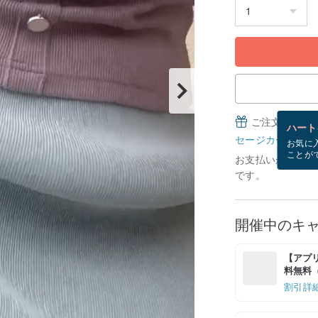
ご注文完了後
ハート
セージカードとは
お気に
ことが
お支払いが確認で
です。
開催中のキ
【アプリ
料無料（最
割引詳