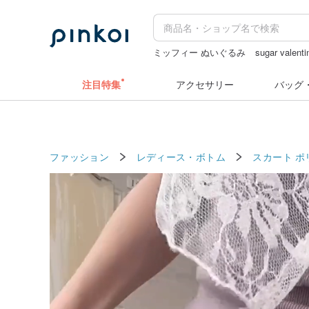
ミッフィー ぬいぐるみ
sugar valenti
水着
台湾 24金 ネックレス
台湾
注目特集
アクセサリー
バッグ
ファッション
レディース・ボトム
スカート
ポ