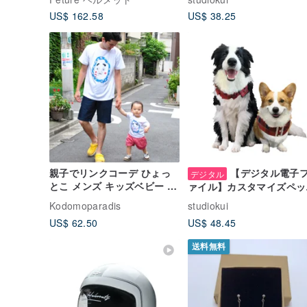
ー】（完成後、どの商品も
US$ 162.58
US$ 38.25
スタマイズ可能）
親子でリンクコーデ ひょっ
【デジタル電子
デジタル
とこ メンズ キッズベビー t
ァイル】カスタマイズペッ
シャツ 2枚セット
風絵画【全身】（どの商品
Kodomoparadis
studiokui
完成後カスタマイズ可能）
US$ 62.50
US$ 48.45
送料無料