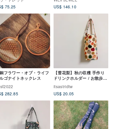
ー溶解技術 金箔
$ 75.25
US$ 146.10
銅フラワー・オブ・ライフ
【雪花梨】秋の収穫 手作り
ルゴナイトネックレス
ドリンクホルダー / お散歩ミ
ニトート / エコカップバッグ
sf2022
itsastridtw
$ 282.85
US$ 20.05