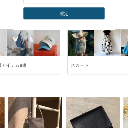
確定
須アイテム8選
スカート