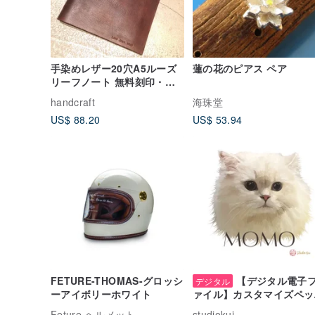
手染めレザー20穴A5ルーズ
蓮の花のピアス ペア
リーフノート 無料刻印・刺
繍
handcraft
海珠堂
US$ 88.20
US$ 53.94
FETURE-THOMAS-グロッシ
【デジタル電子
デジタル
ーアイボリーホワイト
ァイル】カスタマイズペッ
風フェイスペイント【アバ
Feture ヘルメット
studiokui