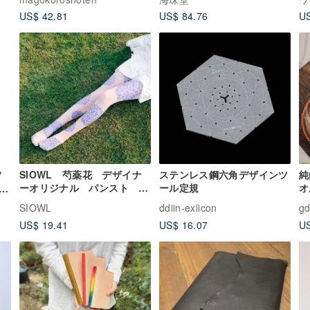
カ
US$ 42.81
US$ 84.76
US
フ
SIOWL 芍薬花 デザイナ
ステンレス鋼六角デザインツ
純
ーオリジナル パンスト ス
ール定規
オ
ト
トッキング
も
SIOWL
ddiin-exlicon
gd
US$ 19.41
US$ 16.07
US