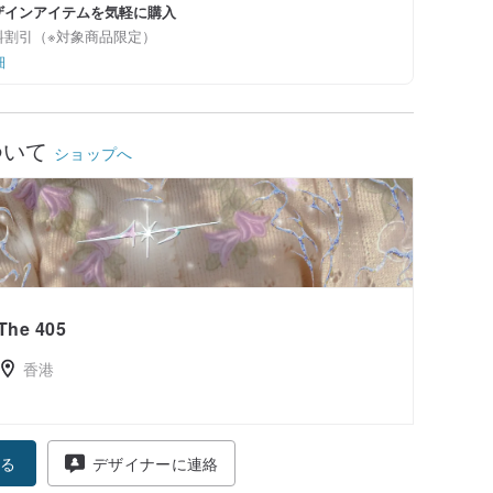
ザインアイテムを気軽に購入
料割引（※対象商品限定）
細
ついて
ショップへ
The 405
香港
る
デザイナーに連絡