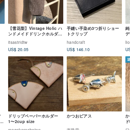
【雪花梨】Vintage Holic ハ
手縫い手染め3つ折りショー
純
ンドメイドドリンクホルダー
トクリップ
デ
/ 散歩用ミニトート / エコカ
ッ
itsastridtw
handcraft
li
ップホルダー
カ
US$ 20.05
US$ 146.10
US
フ
ドリップペーパーホルダー
かつおピアス
か
1〜2cup size
ド
ト
タ
magokoroshoten
海珠堂
ワ