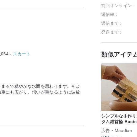
前回オンライン：
返信率：
返信まで：
発送まで：
類似アイテ
,064 -
スカート
、まるで穏やかな水面を思わせます。そよ
幾重にも広がり、想いが重なるように波紋
シンプルな手作り
タム猫首輪 Basic
Life Soft Organi
広告
Maodian
Collar | Simple 