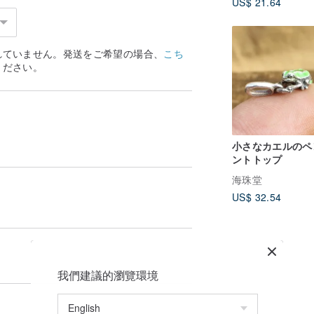
US$ 21.64
Cat Collar
れていません。発送をご希望の場合、
こち
ください。
小さなカエルのペ
ントトップ
海珠堂
US$ 32.54
我們建議的瀏覽環境