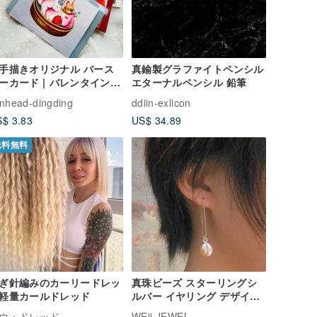
手描きオリジナル バース
真鍮製グラファイトペンシル
ーカード | バレンタインメ
エターナルペンシル 鉛筆
セージカード | クリスマス
onhead-dingding
ddiin-exlicon
ード | 年賀状
$ 3.83
US$ 34.89
送料無料
ぎ針編みのカーリードレッ
真珠ビーズ スターリングシ
軽量カールドレッド
ルバー イヤリング デザイナ
ー手作り品 古代製法シルバ
ウ・ドレッド
WEii JEWEL