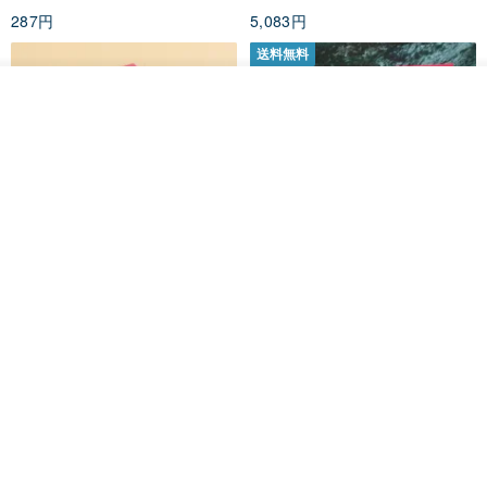
4.注文は、7日Pinkoiが注文をキャンセルさせていただきます、それ
287円
5,083円
はあなたの信用格付けに影響を与えます、7日以内に支払いを完了し
送料無料
てみてください。
その他の商品を見る
5.延滞到着カラーの場合は、返される商品を引き起こし、買い手の
ショップを見る
出荷を支払う必要が2回目がかかり、その後、できるだけ早く送信さ
れます。
6.ない欠陥は、あなた自身の負担で返品発送、返却する必要がある
場合は、買い手は返金負担pinkoi料（販売価格の10％）を要求する
必要があります。
黒猫マルーの小さな財神 宝くじ
【GFSD】ラインストーン精品 -
ホットスタンプポチ袋
煌めく多目的ポチ袋 -【招財納
福・金運招来】
Huei Hei Ji Bai
gfsd
516円
6,868円