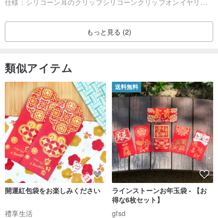
仕様：
シリコーン耳のクリップシリコーンクリップオンイヤリング
後約1-3日送ります一括払い、「多田」の下で、送信後約5-6日で台
湾の郵便配達時間（税関検査時間を除く）は、受け取るために注意
もっと見る (2)
してください（とり）パートタイム！ （上記スケジュールの休日を
除く。国民の休日。自然災害）ご質問があれば、Pinkoi駅レターお
問い合わせをお使いください🤗
類似アイテム
📝購入リマインダ：
送料無料
1.は非常に友人の色を気にし、慎重に検討は、次のいずれかの前
に、実際の製品の色が優先するものとしてください。
2.ので、摩擦の差が小さいの簡単透明なプラスチックのラウンドボ
ックスのパッケージングラインを残したまま、あなたが丸いボック
スを受け取った場合、多少の摩擦パターンは正常であり、ボディピ
アスには影響を与えない、ボックスは返却する理由としてによる細
かなキズに受理されません。
開運紅包袋をお楽しみください
ラインストーンお年玉袋 - 【お
3.迅速かつ正確に、はっきりと受信者の情報になるように、その後
得な6枚セット】
のスムーズな配信をご記入ください。
禮享生活
gfsd