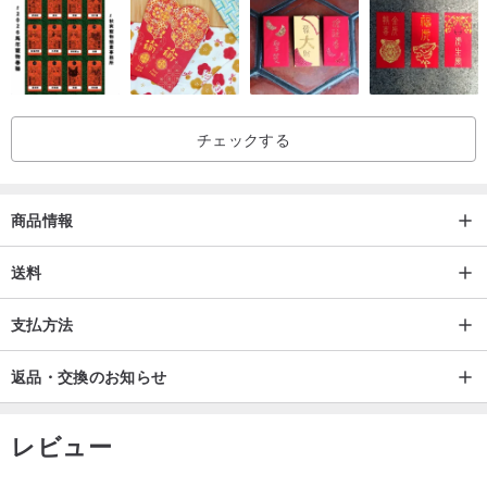
プしてみてください覚えています耳のクリップフックが脱落し。
操作し、保守/
🔸イヤリングは、基本的な水の機能で、欧州の環境水の表面塗装処
チェックする
理された木材であるが、水環境への長期暴露の場合に🚱必要がある
（のような：🏊、温泉♨️⋯⋯などを泳いで、🛀入浴）、着て避ける
商品情報
ようにしてみてくださいすでに、水分を拭き取り、湿気を避けるた
めに換気を維持してください水を打ったように、雨の日の場合は
送料
☔️、イヤリングを削除することをお勧めします。
🔸ピアスと耳次に、選択は接着剤の非常に強力な接着力を持ってい
支払方法
ますが、まだ強い化学物質との接触を圧着の使用を使用しないよう
返品・交換のお知らせ
に注意を払わなければならない☠️ガム、カートリッジを取り外すに
は小さな丸い中に配置された睡眠が来る⚪ ️だけでなく、乾燥を圧迫
されることからイヤリングを保護するためには、木材の寿命を延ば
レビュー
す、イヤリングを作ることができます。