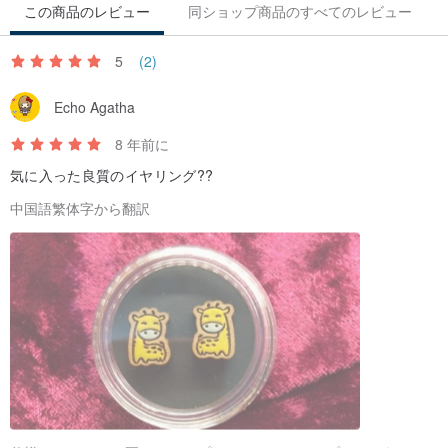
（🚫購入は、耳ピンイヤリングは、消毒アルコール綿の耳の鍼治療
この商品のレビュー
同ショップ商品のすべてのレビュー
のためのものであるバンドルされる接着剤の一部と接触しません）
5
(2)
乾燥剤の円を含むパッケージ/透明なプラスチックの箱には、他の耳
Echo Agatha
のイヤリングピンはアルコール綿棒来る「自分の賜物を🎁安全」
8 年前に
気に入った良質のイヤリング??
ノーツ/
📌手作りの塗装の木材の変化に起因する、彼らはまったく同じパタ
中国語繁体字から翻訳
ーン発生の仕事を持っていないだろう、🎨他の理由を描い
📌正確な写真を表示することに努めているが、実際の製品は写真の
色でわずかに変化し得るように、各画面の明るさや色条件は、異な
っています
📌商品はすべて手作り避けられない小さな違いがあり、言い訳をし
てください。
配達時間/