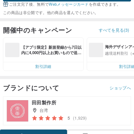
ご注文完了後、無料で
Webメッセージカード
を作成できます。
この商品は非公開です。他の商品を選んでください。
開催中のキャンペーン
すべてを見る(3)
海外デザインア
【アプリ限定】新規登録から7日以
入
内に4,000円以上お買いもので送料
越境送料割引（
無料（最大500円OFF）
割引詳細
割引詳
ブランドについて
ショップへ
田田製作所
台湾
5
(1,929)