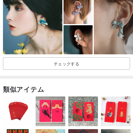
デザイン/台湾🇹🇼
起源/台湾手作り
イヤリング仕様/約1.1 * 1.1センチメートル
数量/ 4ペア（8）
材質/ニュージーランドとオーストラリアは♻️緑の木材を輸入し、🚫
ステンレス製のバックルや耳鍼と耳のシリコーンの耳のクリップを
チェックする
アレルギーすることができます
アレルギー🚫ステンレス鋼のイヤリングの耳「針」とシリコーン耳
類似アイテム
「クリップ」2つのオプションが指定できます。
1.素材ステンレスの企業は、アレルギー耳「針」ですが、一人一人
が異なる体格、任意の不快感に身に着けて、削除します。
「フォルダ」使用の耳のクリップが軟化してはならない。2.シリコ
ーン耳、耳たぶに直接固定し、全体の耳たぶを埋めるために転倒を
防止するために、しかし、髪を避けるために、髪や耳栓をタイアッ