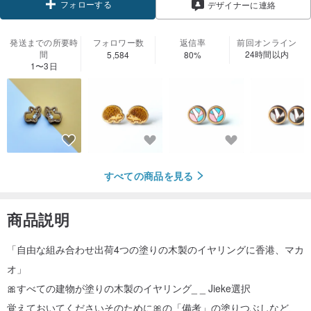
フォローする
デザイナーに連絡
発送までの所要時
フォロワー数
返信率
前回オンライン
間
24時間以内
5,584
80%
1〜3日
すべての商品を見る
商品説明
「自由な組み合わせ出荷4つの塗りの木製のイヤリングに香港、マカ
オ」
🎀すべての建物が塗りの木製のイヤリング_ _ Jieke選択
覚えておいてくださいそのために🎀の「備考」の塗りつぶしなど、