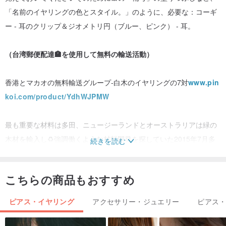
「名前のイヤリングの色とスタイル。」のように、必要な：コーギ
ー - 耳のクリップ＆ジオメトリ円（ブルー、ピンク） - 耳。
（台湾郵便配達🏣を使用して無料の輸送活動）
香港とマカオの無料輸送グループ-白木のイヤリングの7対
www.pin
koi.com/product/YdhWJPMW
最も重要な材料は多田、ニュージーランドとオーストラリアは緑の
木材を輸入し♻️強調働くような材料開発を探していた2015年7月多
続きを読む
田チーム、様々な材料を試して次々には、最終的な選択「ニュージ
ーランドとオーストラリアは緑の木を♻️インポート」環境保護、森
こちらの商品もおすすめ
林破壊を減らすために、しかし、リサイクルの値もいくつかの国
は、ニュージーランドとオーストラリアはなく、地球の一緒に、み
ピアス・イヤリング
アクセサリー・ジュエリー
ピアス
んなのお気に入りであることに加えて、手が作品を作っ♻️輸入緑の
木を使用して、それぞれを願っています❤️手助けしたいです。