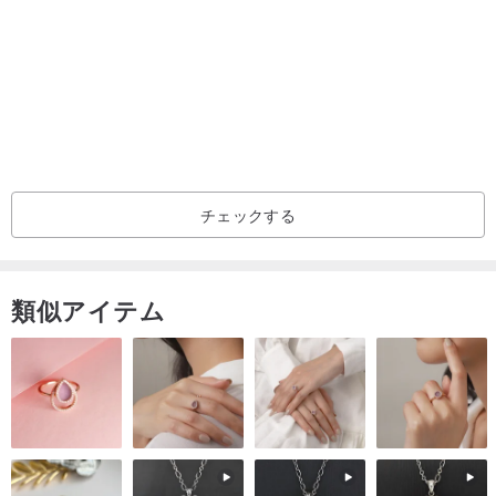
■絶妙なロゴと傷防止のマットな質感のデザイン、ストライプのスタ
ッキングと組み合わせて耐久性を高め、しっかりとした頑丈な外観
を作り出します。
■ デュアル航空機用ホイールは荷重を均等に分散し、ホイールの寿
命を延ばし、32 キロメートル、8 時間のノンストップテストに合格
し、スムーズで簡単な旅行体験を提供します。
■特許取得済みの2列盗難防止ジッパーは壊れにくく盗難のリスクを
チェックする
軽減するだけでなく、ジッパーの噛み込み強度を強化して荷物の安
全性を確保し、破裂しにくくなっています。
■拡張ジッパーによりスペースを最大17%拡張でき、容量の不安を軽
類似アイテム
減します。
■ TSA認定のパスワードロックで荷物の安全性を確保 フラットなデ
ザインとなっており、ケースの滑らかなデザインラインを維持する
だけでなく、衝突被害も軽減します。
■前面の内側ファスナーはぴったりとした衣類を収納できプライバシ
ーを確保し、収納の柔軟性を損なうことなく複数の収納ポケットを