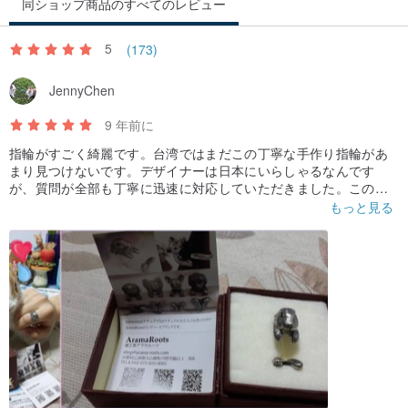
同ショップ商品のすべてのレビュー
5
(173)
JennyChen
9 年前に
指輪がすごく綺麗です。台湾ではまだこの丁寧な手作り指輪があ
まり見つけないです。デザイナーは日本にいらしゃるなんです
が、質問が全部も丁寧に迅速に対応していただきました。この指
輪すごく価値がある。ありがとうございました。
もっと見る
戒指非常非常的漂亮，在台灣還找不到手作這麼精緻的戒指，
這位賣方雖然在日本，但回覆和寄件速度，
讓人可以非常放心的跟他購買。
這個戒指，非常的值得用這個價錢購買！^^