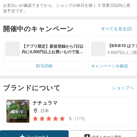
お支払いが確認できてから、ショップの休日を除く 3 営業日以内に発
送予定です。
開催中のキャンペーン
すべてを見る(2)
【8/9-8/10 
【アプリ限定】新規登録から7日以
員感謝デー】ア
内に4,000円以上お買いもので送料
3,500円以上ご
全品対象7％OFF
無料（最大500円OFF）
OFF
件あり、最大50
割引詳細
キャンペーンを確認
ブランドについて
ショップへ
ナチュラマ
日本
5
(173)
クーポン取得
フォローする
デザイナーに連絡