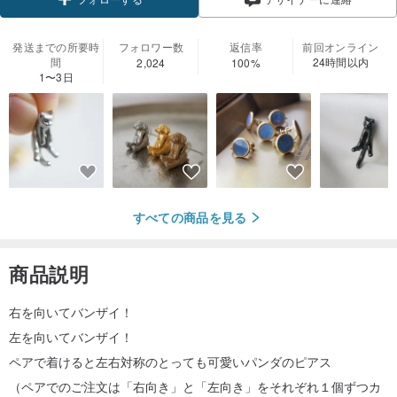
発送までの所要時
フォロワー数
返信率
前回オンライン
間
24時間以内
2,024
100%
1〜3日
すべての商品を見る
商品説明
右を向いてバンザイ！
左を向いてバンザイ！
ペアで着けると左右対称のとっても可愛いパンダのピアス
（ペアでのご注文は「右向き」と「左向き」をそれぞれ１個ずつカ