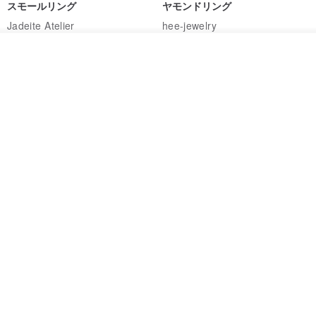
スモールリング
ヤモンドリング
Jadeite Atelier
hee-jewelry
17,253円
96,150円
カートに入れる
お気に入り
ショップを見る
送料無料
送料無料
ナチュラルラベンダージェイド
カスタムメイド 天然淡水パール
リング
調節可能 編み込みチェーンリン
グ 指輪
Jadeite Atelier
Zuzu Jewelry
18,137円
8,513円
9,673円
送料無料
送料無料