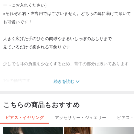
ートにお入れください）
※それぞれ右・左専用ではございません。どちらの耳に着けて頂いて
も可愛いです！
大きく広げた手のひらの肉球やまるいしっぽのおしりまで
見ているだけで癒される耳飾りです
少しでも耳の負担を少なくするため、背中の部分は抜いてあります
1個の価格です
続きを読む
こちらの素材はsilver925で制作しています
こちらの商品もおすすめ
真鍮素材はこちらのカートです
jp.pinkoi.com/product/RtbNkaaX
ピアス・イヤリング
アクセサリー・ジュエリー
ピアス
素材 Silver925