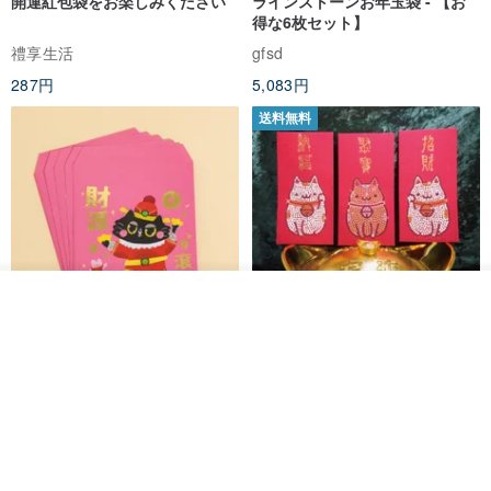
開運紅包袋をお楽しみください
ラインストーンお年玉袋 - 【お
得な6枚セット】
禮享生活
gfsd
287円
5,083円
送料無料
入荷待ち登録
ショップを見る
黒猫マルーの小さな財神 宝くじ
【GFSD】ラインストーン精品 -
ホットスタンプポチ袋
煌めく多目的ポチ袋 -【招財納
福・金運招来】
Huei Hei Ji Bai
gfsd
516円
6,868円