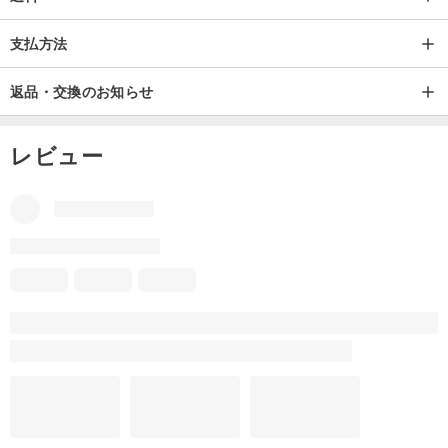
ご注意ください: パソコンと携帯電話の画面の写真には多少の色の違
いがあります。
支払方法
撮影時間は晴れた午後の室内で、
返品・交換のお知らせ
室内の薄イエローのものは、アップロード後に色温度調整を行いま
すので、参考までに。
レビュー
輸送中に不可抗力が発生した場合、
多少の花びらが散る場合がございますが、ご容赦ください。
外箱が破損している場合は、パッケージを受け取らず、宅配便で直
接ご返送ください。
全て天然の花を加工しておりますので、お花のサイズやお花の位置
を掲載しております。
また、非常に小さく、公式サイトの写真とわずかに異なる場合があ
ります。
季節の花が品切れの場合、同系色の花は最少限のものと交換いたし