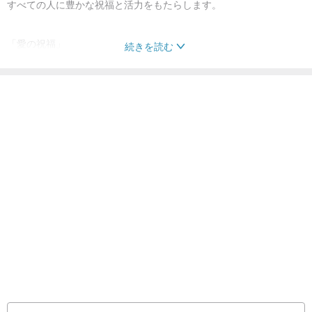
すべての人に豊かな祝福と活力をもたらします。
「愛の祝福」
続きを読む
「生命力の加護」
「生命力の加護」
「純粋な祝福」