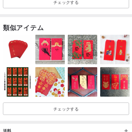
チェックする
｜サイズ｜
花を入れた器の高さは20～22cmほど。
花面 幅約17cm 高さ約12cm
類似アイテム
に
｜注意事項｜
箱付、ブロンズ整備説明カード付
｜不死の花の保存方法｜
高温多湿、直射日光を避けてください。
永遠の花を加工し、
花の美しさを保つことができ、
1 ～ 3 年、またはそれ以上の期間。
チェックする
｜ご購入のお知らせ｜
送料