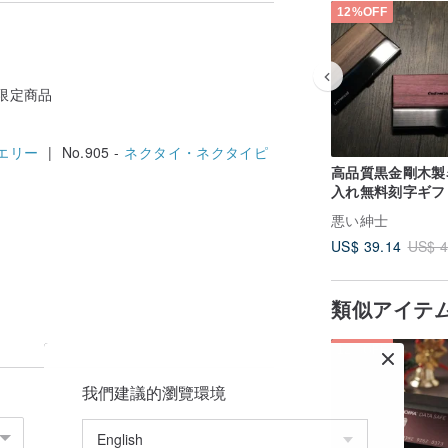
12%OFF
i限定商品
エリー
| No.905 -
ネクタイ・ネクタイピ
高品質黒金剛木製
入れ無料刻字ギフ
ックス包装
悪い紳士
US$ 39.14
US$ 4
類似アイテ
12%OFF
我們建議的瀏覽環境