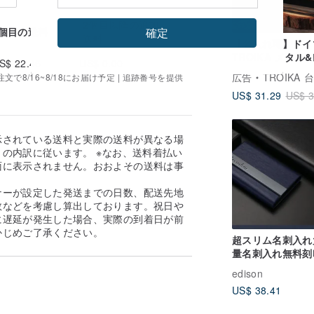
2個目以降の追加
1個目の送料
確定
送料
【名入れ可】ドイ
TROIKA メタル
S$ 22.46
US$ 0.00
ー RFID スキミ
広告
TROIKA 
で8/16~8/18にお届け予定 | 追跡番号を提供
止カードケース (
US$ 31.29
US$ 3
ク)
示されている送料と実際の送料が異なる場
の内訳に従います。 ※なお、送料着払い
面に表示されません。おおよその送料は事
。
ナーが設定した発送までの日数、配送先地
数などを考慮し算出しております。祝日や
に遅延が発生した場合、実際の到着日が前
かじめご了承ください。
超スリム名刺入れ
量名刺入れ無料刻
フトボックス
edison
US$ 38.41