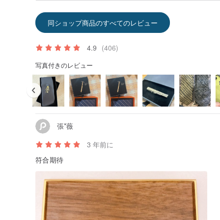
同ショップ商品のすべてのレビュー
4.9
(406)
写真付きのレビュー
張*薇
3 年前に
符合期待