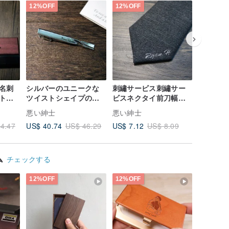
12%OFF
12%OFF
12%OFF
名刺
シルバーのユニークな
刺繡サービス刺繡サー
ポケット
トボ
ツイストシェイプのネ
ビスネクタイ前刀幅後
ステッチ
クタイピンクリップフ
刀幅刺繡追加購入サー
がかかり
悪い紳士
悪い紳士
悪い紳士
リー刻字デザインロゴ
ビス
US$ 40.74
US$ 7.12
US$ 5.3
4.47
US$ 46.29
US$ 8.09
ム
チェックする
12%OFF
12%OFF