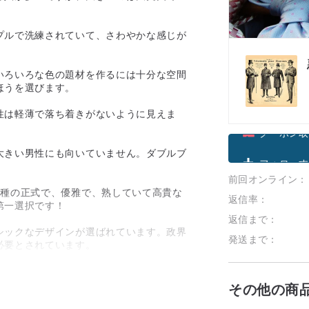
プルで洗練されていて、さわやかな感じが
いろいろな色の題材を作るには十分な空間
ほうを選びます。
性は軽薄で落ち着きがないように見えま
クーポン取
大きい男性にも向いていません。ダブルブ
前回オンライン：
フォローす
1種の正式で、優雅で、熟していて高貴な
返信率：
第一選択です！
返信まで：
シックなデザインが選ばれています。政界
発送まで：
必要とされています。
その他の商