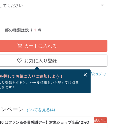
一部の種類は残り
1
点
カートに入れる
お気に入り登録
、無料でWebメッセージカードを作成できます。
Webメッ
を押してお気に入りに追加しよう！
？
入り登録をすると、セール情報をいち早く受け取る
できます！
/16~8/18にお届け予定です。
ャンペーン
すべてを見る(4)
残り1日
-8/10 はファン＆会員感謝デー】対象ショップ全品12%O