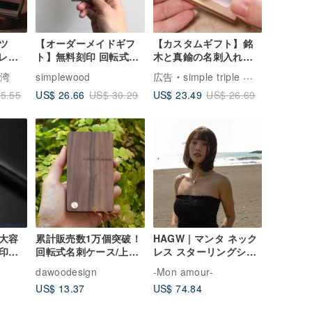
ツ
【オーダーメイドギフ
【カスタムギフト】銘
&レザ
ト】無料刻印 回転式名
木と真鍮の名刺入れ｜
ング防
刺ケース/名刺入れ/カー
名刺ケース｜刻印
台湾
simplewood
広告
simple triple イラストジュエリー
ブラッ
ドケース ウォールナッ
US$ 26.66
US$ 23.49
5.55
US$ 30.29
US$ 26.69
ト 似顔絵
大容
累計販売数1万個突破！
HAGW | マンタ ネック
印ギ
回転式名刺ケース/上質
レス スターリングシル
パッケージ/カスタマイ
バー ネックレス ネック
dawoodesign
-Mon amour-
ズ可能/名刺ケース/名刺
レス マンタ レイ デビ
US$ 13.37
US$ 74.84
入れ
ル フィッシュ シルバー