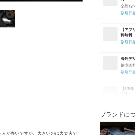
全品12
割引詳
【アプリ
料無料（最
割引詳
海外デ
越境送
割引詳
【8/9
OFF*
7%OFF
割引詳
ブランドに
る人が多いですが、大きいのは大丈夫で