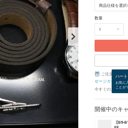
数量
ご注文完了後
ハート
セージカードとは
お気に
ことが
今すぐのご注文で8
開催中のキ
【8/9
FF