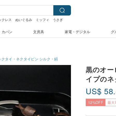
ネックレス
ぬいぐるみ
ミッフィ
うさぎ
・カバン
文房具
家電・デジタル
グ
ネクタイ・ネクタイピン
シルク・絹
黒のオー
イプのネ
US$
58
12%OFF
最大U