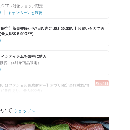
％OFF（対象ショップ限定）
細
キャンペーンを確認
限定】新規登録から7日以内にUS$ 30.00以上お買いもので送
大US$ 6.00OFF）
細
ザインアイテムを気軽に購入
料割引（※対象商品限定）
細
残り1日
-8/10 はファン＆会員感謝デー】アプリ限定全品対象7％
！（*条件あり、最大500円）
細
キャンペーンを確認
ついて
ショップへ