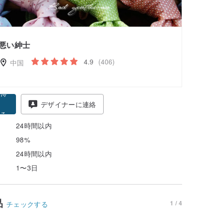
悪い紳士
4.9
(406)
中国
得
デザイナーに連絡
る
24時間以内
98%
24時間以内
1〜3日
品
1 / 4
チェックする