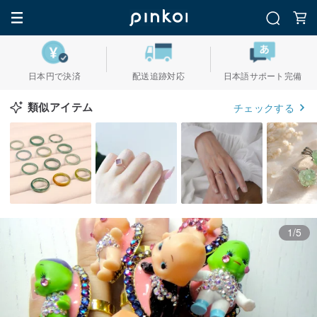
日本円で決済
配送追跡対応
日本語サポート完備
類似アイテム
チェックする
1/5