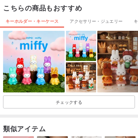
フォント番号：
こちらの商品もおすすめ
キーホルダー・キーケース
アクセサリー・ジュエリー
📌木材表面には木材専用の防水塗料が塗布されています。
レーザー彫刻後、再度一層塗布いたします。
基本的な撥水効果は問題ありません。
ただし、長時間水に浸すのは避けてください。
チェックする
木材は雨に濡れると柔らかくなり、脆くなります。
雨に濡れた場合は、速やかに拭き取るか、風通しの良い場所で乾燥
類似アイテム
させてください。