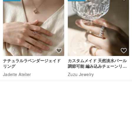
ナチュラルラベンダージェイド
カスタムメイド 天然淡水パール
リング
調節可能 編み込みチェーンリン
グ 指輪
Jadeite Atelier
Zuzu Jewelry
18,137円
8,513円
9,673円
オーダーする
送料無料
送料無料
お気に入り
ショップを見る