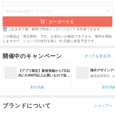
オーダーする
ご注文完了後、無料で
Webメッセージカード
を作成できます。
この商品は「受注制作」です。お支払いが確認できてから、制作を開始
しますので、ショップの休日を除く 10 日後に発送予定です。
開催中のキャンペーン
すべてを見る(3)
海外デザインア
【アプリ限定】新規登録から7日以
入
内に4,000円以上お買いもので送料
越境送料割引（
無料（最大500円OFF）
割引詳細
割引詳
ブランドについて
ショップへ