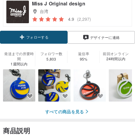
Miss J Original design
台湾
4.9
(2,297)
フォローする
デザイナーに連絡
発送までの所要時
フォロワー数
返信率
前回オンライン
間
24時間以内
5,803
95%
1週間以内
すべての商品を見る
商品説明