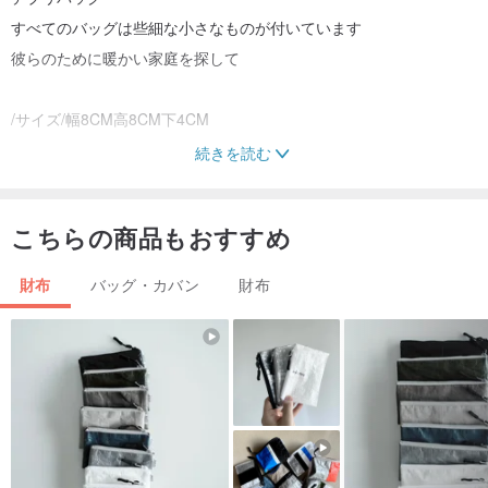
すべてのバッグは些細な小さなものが付いています
彼らのために暖かい家庭を探して
/サイズ/幅8CM高8CM下4CM
続きを読む
/素材/綿の布の店は、内部のランダムな生地綿生地綿の布を持ってい
ます
こちらの商品もおすすめ
/デザイナーやブランドプロフィール/
財布
バッグ・カバン
財布
MINIxROSE小さなネジ
死ん作品の山に対する産業革命以来、量産
小さなネジの一般的な電源に依存していることを期待して
世界にわずかなタッチを生み出します
※発送のノートに記入する緊急の問題があります。