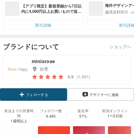
海外デザインア
【アプリ限定】新規登録から7日以
入
内に4,000円以上お買いもので送料
越境送料割引（
無料（最大500円OFF）
割引詳細
割引詳
ブランドについて
ショップへ
minixrose
台湾
4.9
(1,981)
クーポン取得
デザイナーに連絡
フォローする
発送までの所要時
フォロワー数
返信率
前回オンライン
間
1〜3日前
6,483
57%
1週間以上