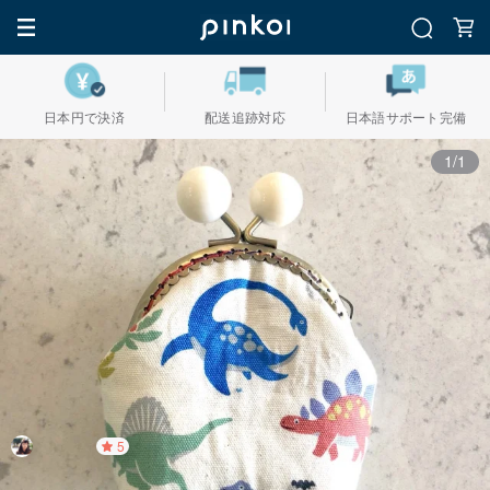
日本円で決済
配送追跡対応
日本語サポート完備
1/1
5