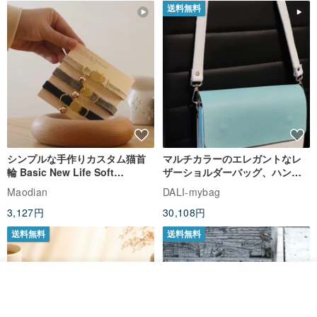
送料無料
シンプルな手作りカスタム猫首
マルチカラーのエレガントなレ
輪 Basic New Life Soft
ザーショルダーバッグ、ハンド
Organic Cat Collar | Simple
メイド
Maodian
DALI-mybag
Soft Cat Collar
3,127円
30,108円
送料無料
送料無料
オーダーする
お気に入り
ショップを見る