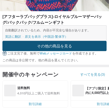
[アフターラブバッグプラス]-ロイヤルブルーマザーバッ
グ/バックパック/フルムーンギフト
自動翻訳されているため、内容が不完全な場合があります。
英語に翻訳
原文を表示（中国語-繁体字）
その他の商品を見る
ご注文完了後、無料で
Webメッセージカード
を作成できます。
この商品は非公開です。他の商品を選んでください。
開催中のキャンペーン
すべてを見る(3)
送料無料
【アプリ限定】
内に4,000円
4,010円以上ご購入で送料無料
無料（最大500円
割引詳細
割引詳