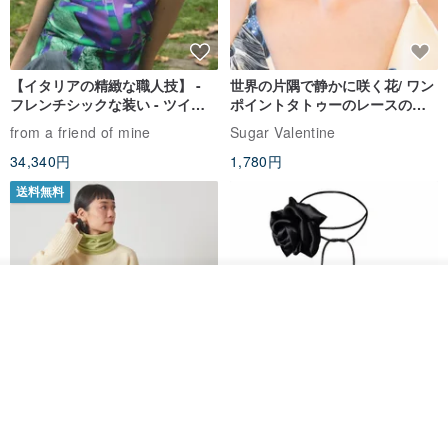
【イタリアの精緻な職人技】 -
世界の片隅で静かに咲く花/ ワン
フレンチシックな装い - ツイル
ポイントタトゥーのレースのチ
プリントシルクスカーフトップ
ョーカー SV649
from a friend of mine
Sugar Valentine
ス
34,340円
1,780円
送料無料
その他の商品を見る
ショップを見る
CHARM 日本製 ショート ミック
天然シルクフラワーネックレス -
ス オーガニックコットン ネック
ローズチョーカー - リストレッ
ウォーマー
グブレスレット シルクアクセサ