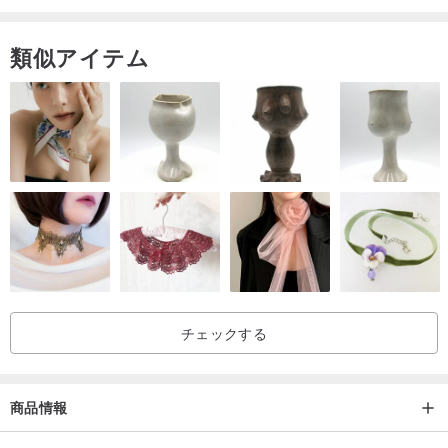
ラシで拭き、水で拭いてください。清掃後、風乾させることができ
ます。
類似アイテム
メタル：白い綿や透明な革ケアオイルで拭き取ることができます。
チェックする
商品情報