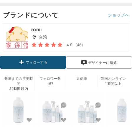
ブランドについて
ショップへ
romi
台湾
4.9
(46)
フォローする
デザイナーに連絡
発送までの所要時
フォロワー数
返信率
前回オンライン
間
1週間以上
157
-
24時間以内