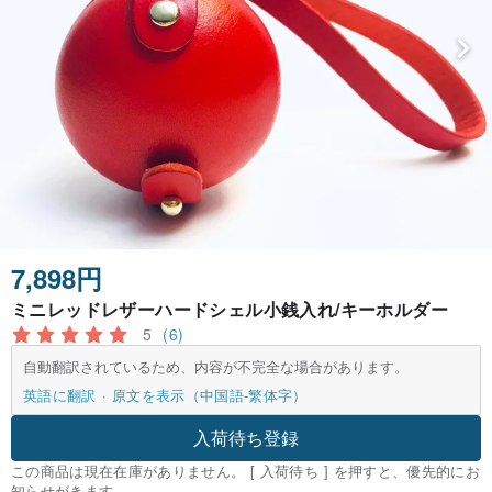
7,898円
ミニレッドレザーハードシェル小銭入れ/キーホルダー
5
(6)
自動翻訳されているため、内容が不完全な場合があります。
英語に翻訳
原文を表示（中国語-繁体字）
入荷待ち登録
この商品は現在在庫がありません。 [ 入荷待ち ] を押すと、優先的にお
知らせがきます。