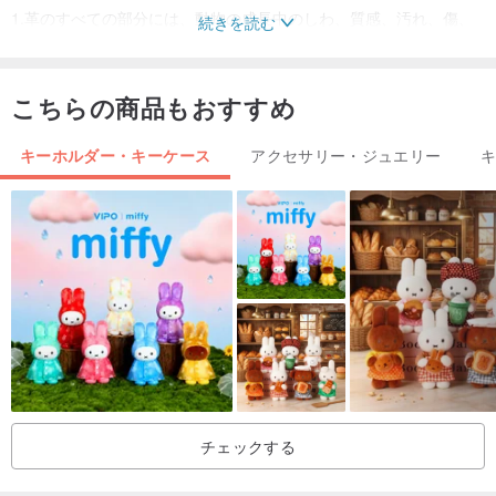
1.革のすべての部分には、動物の成長中のしわ、質感、汚れ、傷、
続きを読む
色の食べ方や染色による凹凸があり、これらはすべて自然で独特で
す。
こちらの商品もおすすめ
2.撮影関係により商品の色が若干異なる場合があり、実際の商品を
中心に発送いたします。
キーホルダー・キーケース
アクセサリー・ジュエリー
3.すべての製品は手作り、カット、パンチ、手形、殴打であり、機
械製ほどきれいにすることはできません（完璧主義者、よく考えて
ください）が、革の各部分は手作りの温度を持っています。
チェックする