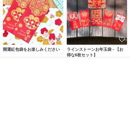
開運紅包袋をお楽しみください
ラインストーンお年玉袋 - 【お
得な6枚セット】
禮享生活
gfsd
入荷待ち登録
287円
5,083円
ショップを見る
送料無料