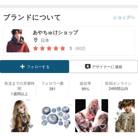
ブランドについて
ショップへ
あやちゅけショップ
日本
5
(602)
クーポン取得
デザイナーに連絡
フォローする
発送までの所要時
フォロワー数
返信率
前回オンライン
間
24時間以内
381
99%
1週間以上