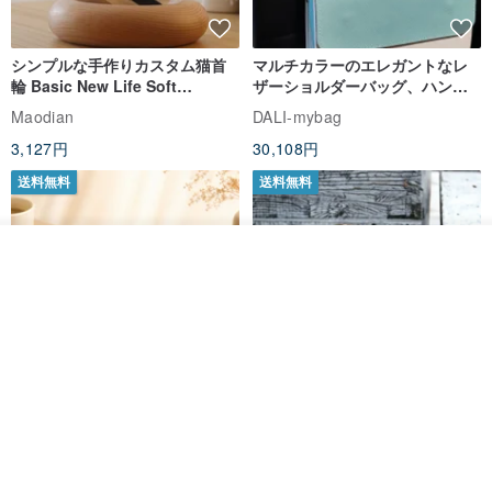
シンプルな手作りカスタム猫首
マルチカラーのエレガントなレ
輪 Basic New Life Soft
ザーショルダーバッグ、ハンド
Organic Cat Collar | Simple
メイド
Maodian
DALI-mybag
Soft Cat Collar
3,127円
30,108円
送料無料
送料無料
オーダーする
お気に入り
ショップを見る
Brita コンパクト財布 | 軽量設計
クリエイティブな個性派ショー
× 日常使いに最適
トフラップショルダーバッグ -
ラッキーグリーン (ギフト オリ
DUAL 多兒クリエイティブレザーグッズ
Zolton ゾルトン
ジナル)