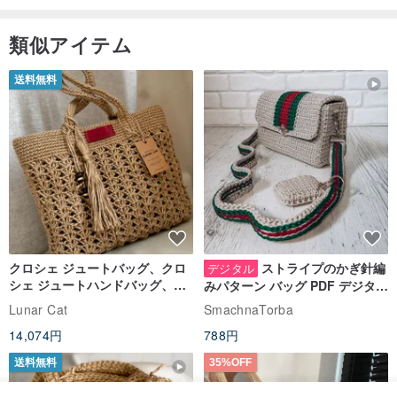
類似アイテム
送料無料
クロシェ ジュートバッグ、クロ
ストライプのかぎ針編
デジタル
シェ ジュートハンドバッグ、リ
みパターン バッグ PDF デジタル
ユーザブルバッグ
インスタント ダウンロード、レ
Lunar Cat
SmachnaTorba
ディース クロスボディ
14,074円
788円
送料無料
35%OFF