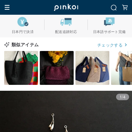
日本円で決済
配送追跡対応
日本語サポート完備
類似アイテム
チェックする
1/4