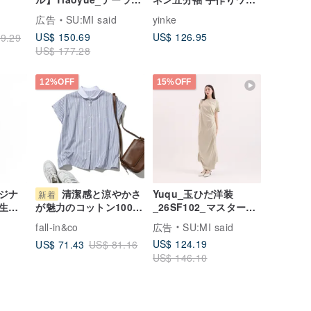
ドカラーワンピース_ぐ
ドトップス ユニセック
広告
SU:MI said
yinke
んりょく
ス 山稜
US$ 150.69
US$ 126.95
9.29
US$ 177.28
12%OFF
15%OFF
ジナ
清潔感と涼やかさ
Yuqu_玉ひだ洋装
新着
浮生ベ
_26SF102_マスタード
が魅力のコットン100
30_
イエロー
ストライプブラウス
fall-in&co
広告
SU:MI said
フレンチスリーブ 青
US$ 124.19
US$ 71.43
US$ 81.16
ホワイト 260722-2
US$ 146.10