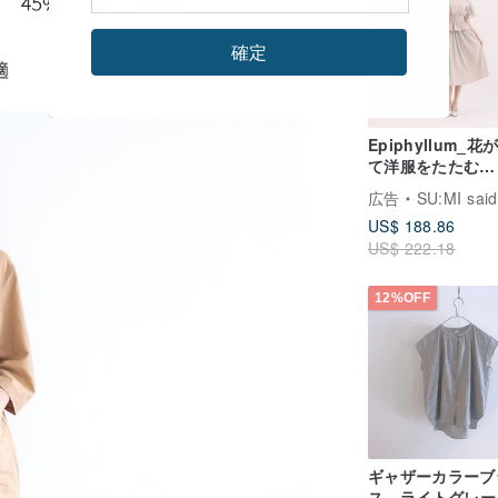
確定
Epiphyllum_花
て洋服をたたむ
_26SF104_淺灰
広告
SU:MI said
US$ 188.86
US$ 222.18
12%OFF
ギャザーカラーブ
ス - ライトグレー