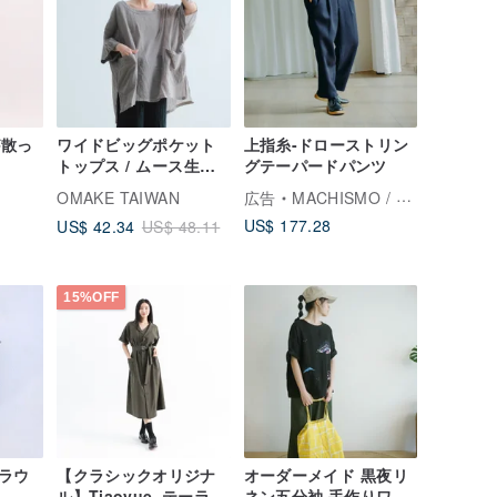
が散っ
ワイドビッグポケット
上指糸-ドローストリン
トップス / ムース生地
グテーパードパンツ
ライトグレー
OMAKE TAIWAN
広告
MACHISMO / マチスモ
US$ 177.28
US$ 42.34
US$ 48.11
15%OFF
ラウ
【クラシックオリジナ
オーダーメイド 黒夜リ
ル】Tiaoyue_テーラー
ネン五分袖 手作りワイ