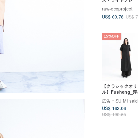
raw-ecoproject
US$ 69.78
US$ 7
15%OFF
【クラシックオリ
ル】Fusheng_
ストドレス_CLD0
広告
SU:MI said
黒
US$ 162.06
US$ 190.65