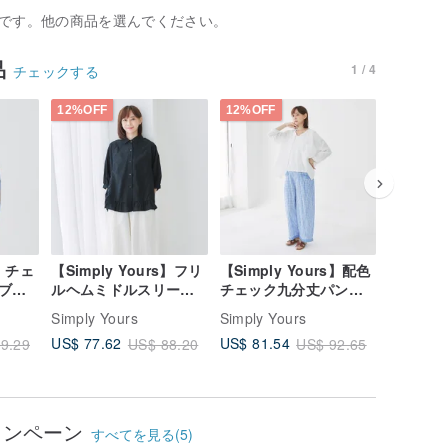
です。他の商品を選んでください。
品
1 / 4
チェックする
12%OFF
12%OFF
12%OFF
s】チェ
【Simply Yours】フリ
【Simply Yours】配色
【Simpl
ブシ
ルヘムミドルスリーブ
チェック九分丈パンツ
ムベスト
シャツ 黒 F
青 F
紺 F
Simply Yours
Simply Yours
Simply Y
US$ 77.62
US$ 81.54
US$ 97.
9.29
US$ 88.20
US$ 92.65
ャンペーン
すべてを見る(5)