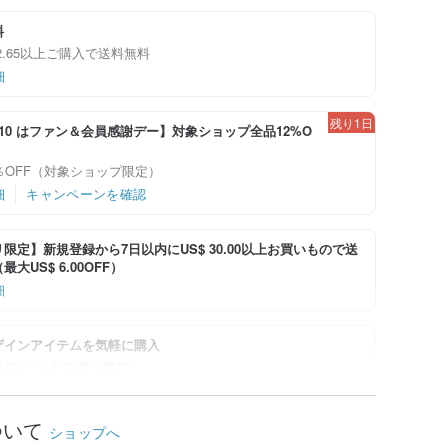
料
292.65以上ご購入で送料無料
細
残り1日
-8/10 はファン＆会員感謝デー】対象ショップ全品12%O
％OFF（対象ショップ限定）
細
キャンペーンを確認
限定】新規登録から7日以内にUS$ 30.00以上お買いもので送
大US$ 6.00OFF）
細
ザインアイテムを気軽に購入
料割引（※対象商品限定）
細
ついて
ショップへ
残り1日
-8/10 はファン＆会員感謝デー】アプリ限定全品対象7％