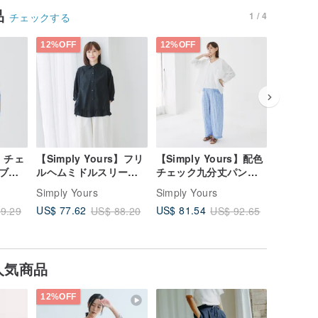
品
1 / 4
チェックする
12%OFF
12%OFF
12%OFF
s】チェ
【Simply Yours】フリ
【Simply Yours】配色
【Simpl
ブシ
ルヘムミドルスリーブ
チェック九分丈パンツ
ムベスト
シャツ 黒 F
青 F
紺 F
Simply Yours
Simply Yours
Simply Y
US$ 77.62
US$ 81.54
US$ 97.
9.29
US$ 88.20
US$ 92.65
人気商品
12%OFF