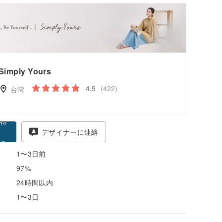
！（*条件あり、最大500円）
細
キャンペーンを確認
Simply Yours
4.9
(422)
台湾
得
デザイナーに連絡
る
1〜3日前
97%
24時間以内
1〜3日