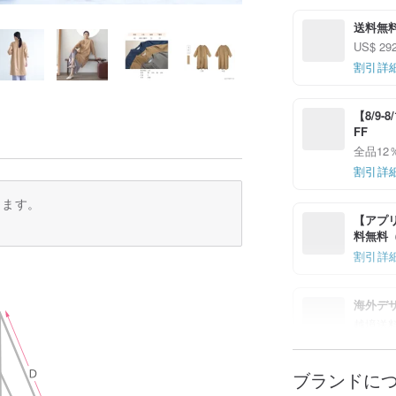
送料無
US$ 
割引詳
【8/9
FF
全品12
割引詳
ります。
【アプリ
料無料（最
割引詳
海外デ
越境送
割引詳
ブランドに
【8/9