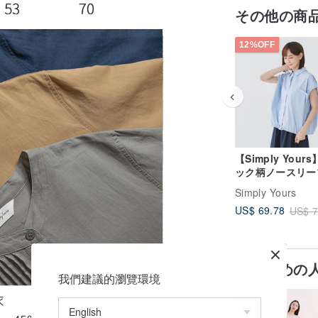
その他の商
12%OFF
【Simply Your
ック柄ノースリー
ャツ 青 F
Simply Yours
US$ 69.78
US$ 7
おすすめの
我們建議的瀏覽環境
15%OFF