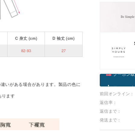
OFF*
7%OFF
割引詳
C
身丈
(cm)
D
袖丈
(cm)
82-93
27
クーポン取
の違いがある場合があります。製品の色に
前回オンライン：
フォローす
あります
返信率：
返信まで：
発送まで：