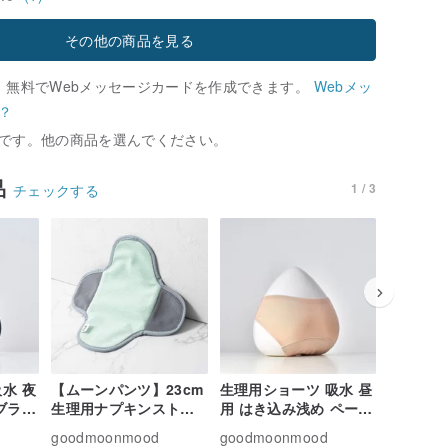
その他の商品を見る
、無料でWebメッセージカードを作成できます。
Webメッ
？
です。他の商品を選んでください。
品
1 / 3
チェックする
水 夜
【ムーンパンツ】23cm
生理用ショーツ 吸水 昼
生理用シ
ブラッ
生理用ナプキンストラ
用 はき込み浅め ペール
用 はき
イプ グラスグリーン
オレンジ S~3XL
ク S~3X
goodmoonmood
goodmoonmood
goodmo