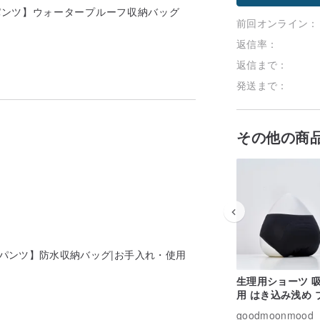
前回オンライン：
返信率：
返信まで：
発送まで：
その他の商
パンツ】防水収納バッグ|お手入れ・使用
生理用ショーツ 吸
用 はき込み浅め 
ク S~3XL
goodmoonmood