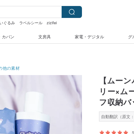
いぐるみ
ラベルシール
zizifei
・カバン
文房具
家電・デジタル
グ
の他の素材
【ムーン
リー×ム
フ収納バ
自動翻訳（原文：