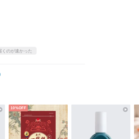
届くのが速かった
)
10%OFF