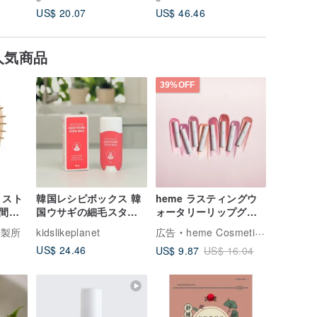
US$ 20.07
US$ 46.46
US$ 36.
人気商品
39%OFF
リスト
韓国レシピボックス 韓
heme ラスティングウ
人間工
国ウサギの細毛スタイ
ォータリーリップグレ
マッ
リングワックススティ
イズ 2.5ml
研製所
kidslikeplanet
広告
heme Cosmetics ヒーミー
ーチウ
ック/ヘアスムージング
US$ 24.46
US$ 9.87
US$ 16.04
スティック__切れ毛/雑
毛細毛スタイリング