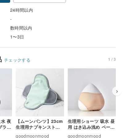
24時間以内
-
数時間以内
1〜3日
品
1 / 3
チェックする
水 夜
【ムーンパンツ】23cm
生理用ショーツ 吸水 昼
生理用シ
ブラッ
生理用ナプキンストラ
用 はき込み浅め ペール
用 はき
イプ グラスグリーン
オレンジ S~3XL
ク S~3X
goodmoonmood
goodmoonmood
goodmo