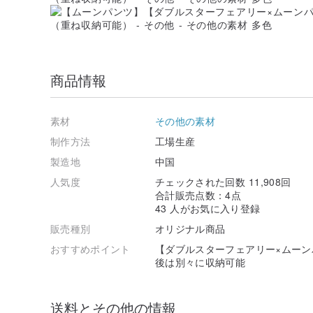
商品情報
素材
その他の素材
制作方法
工場生産
製造地
中国
人気度
チェックされた回数 11,908回
合計販売点数：4点
43 人がお気に入り登録
販売種別
オリジナル商品
おすすめポイント
【ダブルスターフェアリー×ムーン
後は別々に収納可能
送料とその他の情報