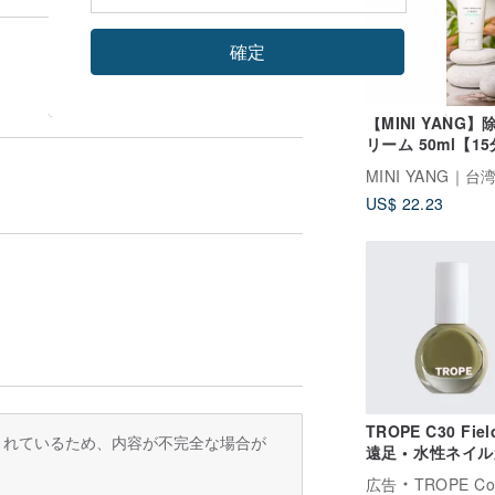
確定
【MINI YANG】
リーム 50ml【1
ピード除毛】
US$ 22.23
TROPE C30 Field
訳されているため、内容が不完全な場合が
遠足 • 水性ネイ
ー
広告
TROPE Cosme