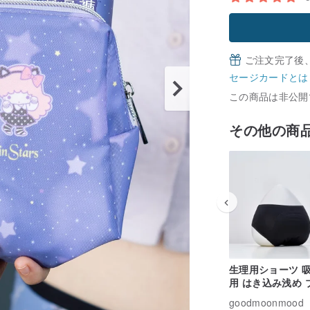
ご注文完了後
セージカードとは
この商品は非公開
その他の商
生理用ショーツ 吸
用 はき込み浅め 
ク S~3XL
goodmoonmood