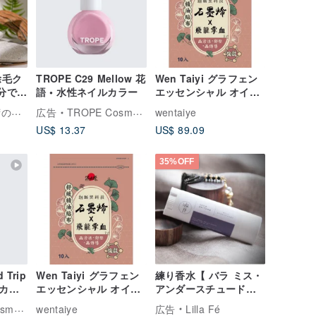
除毛ク
TROPE C29 Mellow 花
Wen Taiyi グラフェン
5分でス
語 • 水性ネイルカラー
エッセンシャル オイル
(追加: 飛龍パームブラ
MINI YANG｜台湾のホットワックスのトップブランド
広告
TROPE Cosmetics
wentaiye
ッド) パッチ 10 枚 (10
US$ 13.37
US$ 89.09
パックセット)
35%OFF
 Trip
Wen Taiyi グラフェン
練り香水【 バラ ミス・
ルカラ
エッセンシャル オイル
アンダースチュード
(追加: 飛龍パームブラ
Miss understood? 】
tics
wentaiye
広告
Lilla Fé
ッド) パッチ 10 枚 (3
Solid perfume