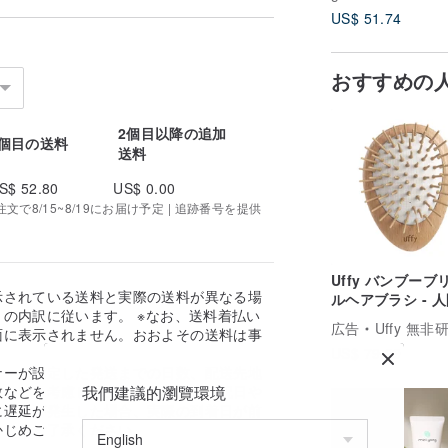
US$ 51.74
おすすめの
2個目以降の追加
1個目の送料
送料
S$ 52.80
US$ 0.00
で8/15~8/19にお届け予定 | 追跡番号を提供
Uffy バンブーブ
示されている送料と実際の送料が異なる場
ルヘアブラシ - 
の内訳に従います。 ※なお、送料着払い
学に基づいた頭皮
広告
Uffy 無非
面に表示されません。おおよその送料は事
サージャー - ビ
US$ 79.29
。
ッド
ナーが設定した発送までの日数、配送先地
我們建議的瀏覽環境
数などを考慮し算出しております。祝日や
に遅延が発生した場合、実際の到着日が前
かじめご了承ください。