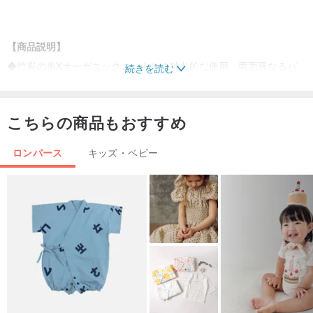
【商品説明】
◆竹炭の糸Xオーガニックコットンの独占的な使用、両面異なるパ
続きを読む
ターンのデザインは、かわいい雰囲気を追加する。
◆独特のデザインのベリー+ウサギのツーインワンデザインで、2つ
こちらの商品もおすすめ
の部分の暖かさを保ちます。
◆袖口は、赤ちゃんが顔を傷つけたり、手を暖かく保つのを防ぐた
ロンパース
キッズ・ベビー
めに折り畳まれています。
◆内側の開口部は結びロープ+外側のスチールバックル用に設計され
ており、いつでも快適なサイズに調節できます。
◎秋冬用に適しています。
[認証機関]
GOTS国際オーガニック認定ファブリック