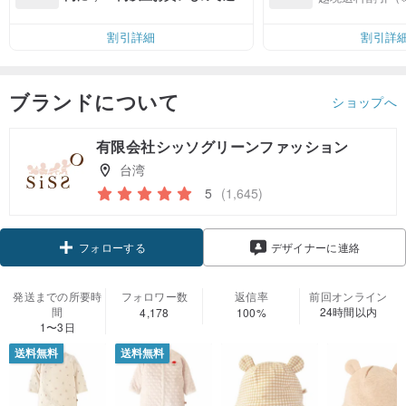
無料（最大500円OFF）
割引詳細
割引詳
ブランドについて
ショップへ
有限会社シッソグリーンファッション
台湾
5
(1,645)
クーポン取得
デザイナーに連絡
フォローする
発送までの所要時
フォロワー数
返信率
前回オンライン
間
24時間以内
4,178
100%
1〜3日
送料無料
送料無料