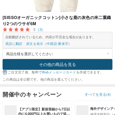
[SISSOオーガニックコットン]小さな鹿の灰色の米二重織
り2つのウサギ6M
5
(3)
自動翻訳されているため、内容が不完全な場合があります。
英語に翻訳
原文を表示（中国語-繁体字）
その他の商品を見る
ご注文完了後、無料で
Webメッセージカード
を作成できます。
この商品は非公開です。他の商品を選んでください。
開催中のキャンペーン
すべてを見る(4)
海外デザインア
【アプリ限定】新規登録から7日以
入
内に4,000円以上お買いもので送料
越境送料割引（