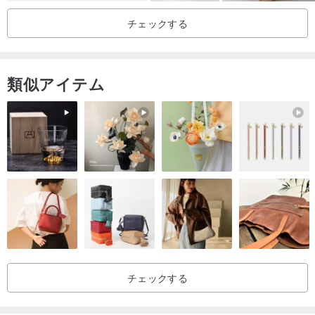
【起源】
チェックする
台湾100％
[製品の色]
類似アイテム
オーガニックコットン原色
[製品素材]
（主布）：綿97％（有機綿）+ヴィレフ3％（ヴィロフ）
裏地：綿100％（オーガニックコットン）
配布：綿76％（オーガニックコットン）+ 19％ヴィレフ
（VILOFT）+ 5％弾性繊維
【商品サイズ】
3M（赤ちゃん0〜3ヶ月に適しています）/ 6M（赤ちゃん3〜6ヶ月
チェックする
に適しています）/ 12M（赤ちゃん6〜12ヶ月に適しています）