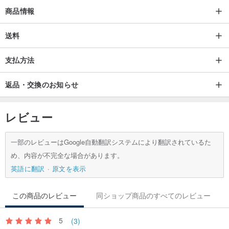
商品情報
洗濯指示：
◎通常の洗濯では洗濯回数が増えるほど布が軽くなります。
送料
支払方法
。シソスラブベイビーラブアース。
返品・交換のお知らせ
レビュー
一部のレビューはGoogle自動翻訳システムにより翻訳されているた
め、内容が不完全な場合があります。
英語に翻訳
原文を表示
この商品のレビュー
同ショップ商品のすべてのレビュー
5
(3)
起源/製造方法