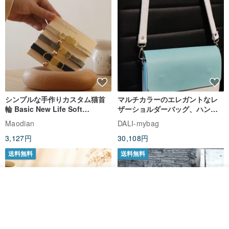
シンプルな手作りカスタム猫首
マルチカラーのエレガントなレ
輪 Basic New Life Soft
ザーショルダーバッグ、ハンド
Organic Cat Collar | Simple
メイド
Maodian
DALI-mybag
Soft Cat Collar
3,127円
30,108円
送料無料
送料無料
その他の商品を見る
ショップを見る