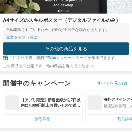
A4サイズのスキルポスター（デジタルファイルのみ）
自動翻訳されているため、内容が不完全な場合があります。
原文を表示（英語）
その他の商品を見る
ご注文完了後、無料で
Webメッセージカード
を作成できます。
この商品は非公開です。他の商品を選んでください。
開催中のキャンペーン
すべてを見る(2)
海外デザインア
【アプリ限定】新規登録から7日以
入
内に4,000円以上お買いもので送料
越境送料割引（
無料（最大500円OFF）
割引詳細
割引詳