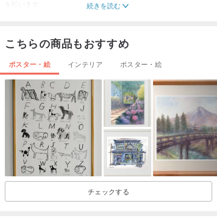
を払います。
続きを読む
3.デジタルファイルを受信するためにPinkoiシステムの設計者に電子
メールを通知します。 （チャットルーム ）
こちらの商品もおすすめ
4. 5分または10分ほど待つと、JPGファイルが取得されます（A4サ
イズで高解像度）
ポスター・絵
インテリア
ポスター・絵
あなたの電子メールから。
チェックする