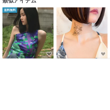
類似アイテム
送料無料
【イタリアの精緻な職人技】 -
世界の片隅で静かに咲く花/ ワン
その他の商品を見る
フレンチシックな装い - ツイル
ポイントタトゥーのレースのチ
ショップを見る
プリントシルクスカーフトップ
ョーカー SV649
from a friend of mine
Sugar Valentine
ス
34,340円
1,780円
送料無料