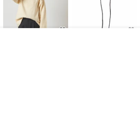
入荷待ち登録
CHARM 日本製 ショート ミック
天然シルクフラワーネックレス -
ショップを見る
ス オーガニックコットン ネック
ローズチョーカー - リストレッ
ウォーマー
グブレスレット シルクアクセサ
カジュアルボックス casual box
Marina V Lingerie
リー
2,500円
9,769円
花園パーティー 両面シルク スカ
エレガントな赤いバラのチュー