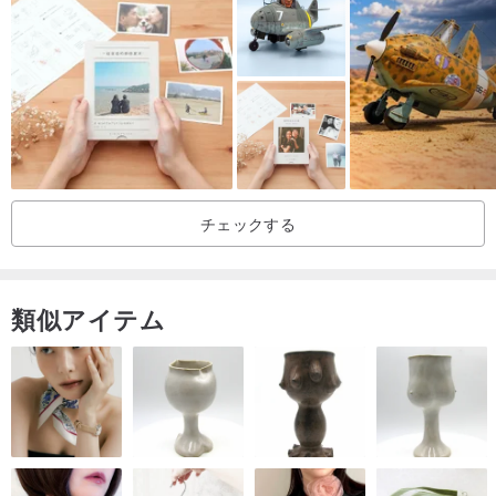
石膏
コンクリート
私のすべてのシリコーン型は-53°Cから232°C/-65°Fから450°Fの有
用な温度範囲を持っています。
チェックする
類似アイテム