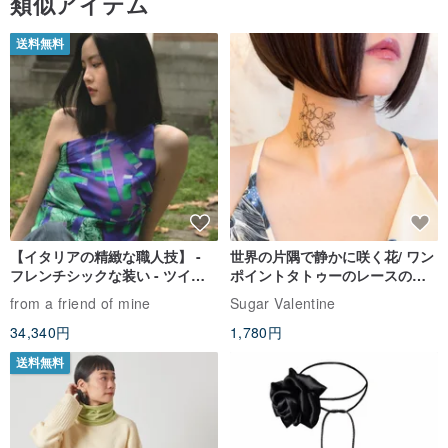
類似アイテム
送料無料
【イタリアの精緻な職人技】 -
世界の片隅で静かに咲く花/ ワン
フレンチシックな装い - ツイル
ポイントタトゥーのレースのチ
プリントシルクスカーフトップ
ョーカー SV649
from a friend of mine
Sugar Valentine
ス
34,340円
1,780円
送料無料