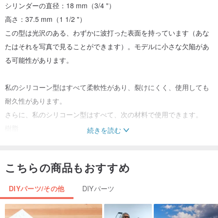
シリンダーの直径：18 mm（3/4 "）
高さ：37.5 mm（1 1/2 "）
この型は光沢のある、わずかに波打った表面を持っています（あな
たはそれを写真で見ることができます）。モデルに小さな欠陥があ
る可能性があります。
私のシリコーン型はすべて柔軟性があり、裂けにくく、使用しても
耐久性があります。
さらに、私のシリコーン型はすべて、次の材料で使用できます。
樹脂
続きを読む
エポキシ樹脂
ポリマークレイ
こちらの商品もおすすめ
石鹸
蝋
DIYパーツ/その他
DIYパーツ
低温溶融軽金属
石膏