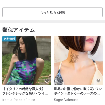
磨き粉を付けてみることができます.汚れた部分を綿棒でやさしくこ
するか、柔らかい布で拭いてください。
もっと見る (269)
3.サイジングの問題（測定方法）
3-1. 足のサイズの測り方は？
類似アイテム
(1) 紙を用意し、かかとからつま先まで紙の上に足をはめ込みます。
(2)足の形に合わせて、かかとからつま先(一番長い部分)まで線を引
送料無料
きます。
(3) 測定した長さに従って、靴のサイズを選択します。
3-2. 足に合った靴のサイズは？
さまざまな民族グループの足の形に合うように、スクーター シュー
ズは幅広の C ラストで設計されています.選択する際は、通常着用す
るスポーツ シューズのサイズを参照してください.少しきつい着用に
【イタリアの精緻な職人技】 -
世界の片隅で静かに咲く花/ ワン
慣れている場合は、小さいサイズを選択することもできます。同時
フレンチシックな装い - ツイル
ポイントタトゥーのレースのチ
プリントシルクスカーフトップ
ョーカー SV649
に、適切なサイズを選択できるように、無料の交換を提供します
from a friend of mine
Sugar Valentine
ス