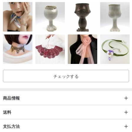
プロジェクトは自然からとるものであり、自然とのつながりは「と
るだけ」であってはなりません。製品が販売されるたびに、森林破
壊が最も深刻な亜熱帯地域に 2 本の木が植えられ、1 食分以上の炭
素排出を吸収し、自然の生息地を保護しています。
・18,168本の植樹 ・16.75ヘクタールの植林 ・9519.22トンの二酸
化炭素を回収（上記データ、2022/12/14時点の統計）
チェックする
1. 靴のお手入れ方法は？
商品情報
Scooter One は革新的で耐久性のある素材で作られており、多くの
メンテナンスを必要とせずに天候のさまざまな変化に耐えることが
送料
できます。靴の本体とソールは通常、湿らせたタオルで拭くだけで
す。靴ひもは取り外して洗濯機に入れることができます。スクータ
支払方法