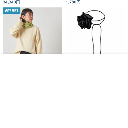
34,340円
1,780円
3-3. 男性と女性で推奨サイズが異なるのはなぜですか?
送料無料
(1) スクーターシリーズの商品は男女共通の靴型を重視 靴の外観や
内部のデザインは男の子も女の子も全く同じで、性別を問わず男女
問わず履けるデザインを重視しています。 .
(2) 推奨サイズは足の裏の長さを実測した結果ですが、一般的に男の
子の骨格は女の子よりも大きいため、同じ足の長さの場合、男の子
その他の商品を見る
のサイズは女の子よりも大きいです。
ショップを見る
CHARM 日本製 ショート ミック
天然シルクフラワーネックレス -
ス オーガニックコットン ネック
ローズチョーカー - リストレッ
3-4. 届いた靴のサイズが合わなかった場合はどうすればよいです
ウォーマー
グブレスレット シルクアクセサ
カジュアルボックス casual box
Marina V Lingerie
リー
か?
2,500円
9,769円
靴のサイズが合わない場合は、未着用、未洗い、元のラベルを保持
し、元のパッケージを保持している限り、交換のために送料無料を
提供します（特別オファーの場合、返品と交換は利用できません）.
)