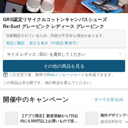
GRS認定リサイクルコットンキャンバスシューズ
Re:Surf グレーピンク レディース グレーピンク
自動翻訳されているため、内容が不完全な場合があります。
英語に翻訳
原文を表示（中国語-繁体字）
その他の商品を見る
ご注文完了後、無料で
Webメッセージカード
を作成できます。
この商品は非公開です。他の商品を選んでください。
開催中のキャンペーン
すべてを見る(4)
海外デザインア
【アプリ限定】新規登録から7日以
入
内に4,000円以上お買いもので送料
越境送料割引（
無料（最大500円OFF）