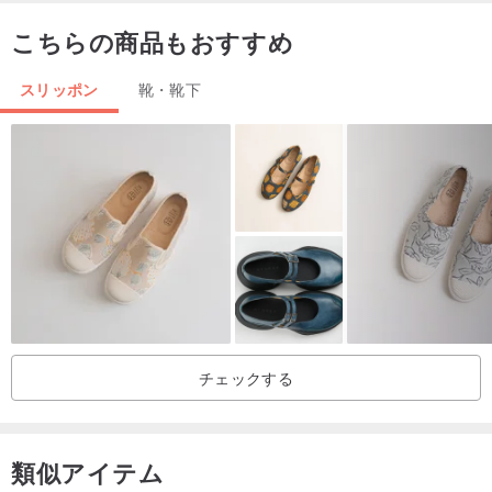
38
24.2-24.7
こちらの商品もおすすめ
39
24.8-25.2
スリッポン
靴・靴下
40
25.3-25.7
41
25.8-26.3
日本最大級の資金調達プラットフォーム「Makuake」は、サービス
開始から2週間で累計売上900万円を達成し、絶大な人気を誇ってい
チェックする
ます！
類似アイテム