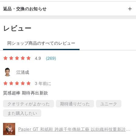
ーは速乾性のある素材で作られているため、洗濯後は自然乾燥する
返品・交換のお知らせ
だけです。
2. 靴が汚れた場合の掃除方法は？
レビュー
スクーター ワンホワイトシューズのアウトソールにはゴム成分が多
く含まれており、ゴムは比較的天然成分で滑り止め効果があるた
同ショップ商品のすべてのレビュー
め、ウォーキングやランニングでの擦れによる油汚れにより、落と
4.9
(269)
しにくい汚れが発生する場合がございます。 .アルコールスプレーを
使用するか、洗剤またはブラシで拭いてきれいにすることをお勧め
江清成
します。好き
3 年前に
質感超棒 期待再出新款
汚れた油汚れは、長期間アッパーに付着しているため、革の内部ま
で浸透し、一般的なクリーナーでは落とすことができません。歯磨
クオリティがよかった
期待通りだった
ユニーク
き粉を使用して汚れを取り除くことができます. クリーニング方法は
また購入したい
革のアッパーに適しています. 歯磨き粉のフッ化物には汚れやイエロ
ーを取り除く効果があるため、柔らかい毛の歯ブラシまたは綿に歯
Papier GT 和紙鞋 跨越千年傳統工藝 以紡織科技重新詮釋歷史經典