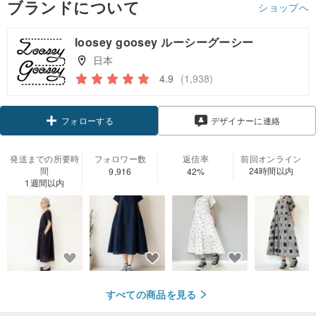
ブランドについて
ショップへ
loosey goosey ルーシーグーシー
日本
4.9
(1,938)
クーポン取得
フォローする
デザイナーに連絡
発送までの所要時
フォロワー数
返信率
前回オンライン
間
24時間以内
9,916
42%
1週間以内
すべての商品を見る