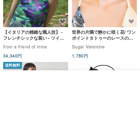
ティーポット 三毛猫 白猫 ホワイト ハチワレ
ピンク 肉球 ねこ 猫柄 母の日 ふんわり ゆったり
締め付けない アトピー 梅雨 スズラン 鈴蘭 水玉
【イタリアの精緻な職人技】 -
世界の片隅で静かに咲く花/ ワン
フレンチシックな装い - ツイル
ポイントタトゥーのレースのチ
プリントシルクスカーフトップ
ョーカー SV649
from a friend of mine
Sugar Valentine
ス
34,340円
1,780円
送料無料
その他の商品を見る
ショップを見る
CHARM 日本製 ショート ミック
天然シルクフラワーネックレス -
ス オーガニックコットン ネック
ローズチョーカー - リストレッ