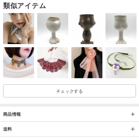
類似アイテム
い。
/// 春夏は汗をよく吸収して爽やかに、秋冬は空気を保って暖か
く ///
季節を通して着まわせます◎
裏地無し。
透け感はほぼありませんが、薄手で柔らかい生地のため
インナーを工夫頂くことをおすすめします。
チェックする
ネットに入れて、ご家庭でお洗濯OK。乾燥機不可。
生地の性質上、お洗濯により多少のしわ・縮みが生じます。
商品情報
▼フリーサイズ（ワンサイズ）▼
送料
丈（後ろ中心から裾まで）：95cm