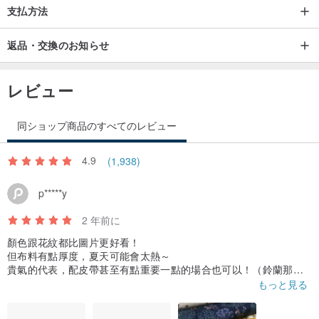
支払方法
バスト：100cm
袖口まわり：37cm
返品・交換のお知らせ
襟ぐりまわり：62ｃｍ
レビュー
フレンチスリーブなので、肩幅も気にせず着られます。
/// マタニティワンピースとしてもＯＫ♪ ///
同ショップ商品のすべてのレビュー
モデル身長 150ｃｍ
4.9
(1,938)
※サイズ変更不可※
p*****y
※デザインの都合上、肩幅・袖丈のサイズを表示しておりません。
2 年前に
入らない、しっくりこない等の理由による返品等はお受けしており
顏色跟花紋都比圖片更好看！
ません。
但布料有點厚度，夏天可能會太熱～
貴氣的代表，配皮帶甚至有點重要一點的場合也可以！（鈴蘭那款
配皮帶也是超好看，我配淺灰色/白色皮帶）
もっと見る
※ワンピースというアイテムの都合上、ウエストに明確に該当する箇
ミモサ圖案，真的抗拒不了（還有アジサイ、すずらん❣️—我都已經
買了！～）
所がないため