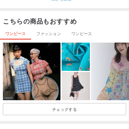
遊び心ある柄を活かして
こちらの商品もおすすめ
シンプルなフレア半袖ワンピースに仕上げました。
ワンピース
ファッション
ワンピース
落ち着いたグレー地で甘過ぎず
大人の女性にもおすすめの一枚です。
＊ポケット無し
＊在庫限り、再販未定＊
▼素材▼
綿100％ ふんわりやわらかな国産ダブルガーゼ
チェックする
肌触りの心地よい、人気の素材です。
洗うたびになじんでいく、ナチュラルな風合いをお楽しみくださ