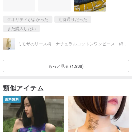
這位設計師的裙子最神奇是，雖然剪裁差不多，但不同布料、顏色
ウエストサイズは表示しておりません。ボタンやファスナーはあり
都能有不同的感覺，不同身型的人穿也有不同的感覺～
ません。
クオリティがよかった
期待通りだった
胴体部分のうち、最も細い箇所はバストです。フレア（広がる）デ
また購入したい
ザインなので、
裾に向けて広がっています。
ミモザのリース柄 ナチュラルコットンワンピース 綿100 七分袖 花柄 ゆったりフリーサイズ カーキベージュ
もっと見る (1,938)
▼お揃いの生地で作りました▼
類似アイテム
五分袖ワンピース
jp.pinkoi.com/product/K4ay9KH5
送料無料
北欧 小花柄 マグカップ ティータイム お茶