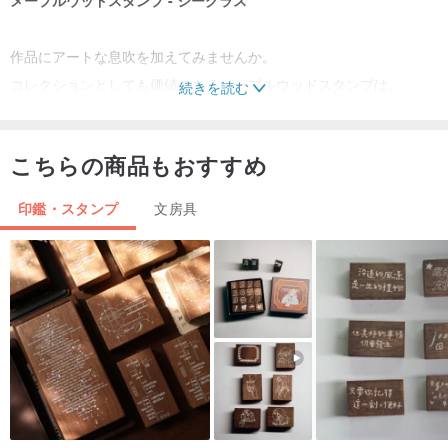
作品にアートな息吹を加えてみませんか。
コレクションとしても価値のあるメープルウッドスタンプは、
続きを読む
安定感があり押しやすく、あなたの無限の創造力を自由に表現でき
ます。
こちらの商品もおすすめ
/ 商品仕様 /
印鑑・スタンプ
文房具
素材:北米産メープルウッド
サイズ:2.5 X 5.7cm
台湾製 Made in Taiwan
- - - - - - - - - - - - - - - - - - - -
※ 長期間保管する際は、木部を立てて保管してください。
※ ゴム面は長時間の圧迫を避けてください。
※ 保管時は常温で風通しの良い乾燥した場所を推奨します。