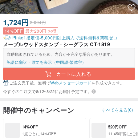
1,724円
2,004円
14%OFF
最大280円 お得
Pinkoi 指定便-5,000円以上購入で送料無料&関税ゼロ!
メープルウッドスタンプ - シーグラス CT-1819
自動翻訳されているため、内容が不完全な場合があります。
英語に翻訳
原文を表示（中国語-繁体字）
カートに入れる
ご注文完了後、無料で
Webメッセージカード
を作成できます。
今すぐのご注文で8/12~8/22にお届け予定です。
開催中のキャンペーン
すべてを見る(6)
14%OFF
520円OFF
1点ごとに14%OFF
11,450円以上ご