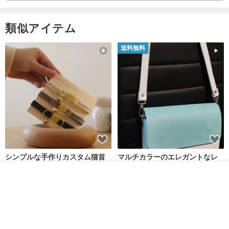
類似アイテム
送料無料
シンプルな手作りカスタム猫首
マルチカラーのエレガントなレ
輪 Basic New Life Soft
ザーショルダーバッグ、ハンド
Organic Cat Collar | Simple
メイド
カートに入れる
Maodian
DALI-mybag
Soft Cat Collar
お気に入り
ショップを見る
3,127円
30,108円
送料無料
送料無料