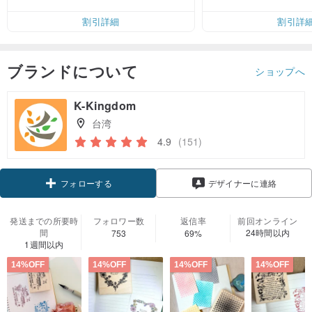
割引詳細
割引詳
ブランドについて
ショップへ
K-Kingdom
台湾
4.9
(151)
フォローする
デザイナーに連絡
発送までの所要時
フォロワー数
返信率
前回オンライン
間
24時間以内
753
69%
1週間以内
14%OFF
14%OFF
14%OFF
14%OFF