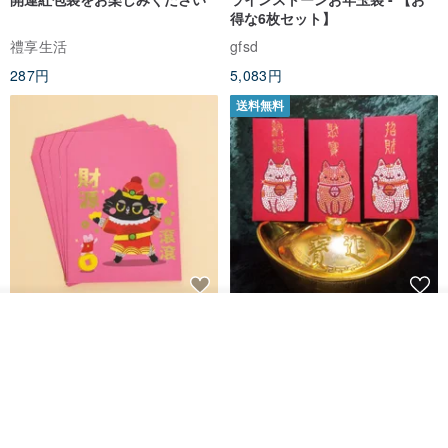
得な6枚セット】
禮享生活
gfsd
287円
5,083円
送料無料
黒猫マルーの小さな財神 宝くじ
【GFSD】ラインストーン精品 -
入荷待ち登録
ホットスタンプポチ袋
煌めく多目的ポチ袋 -【招財納
ショップを見る
福・金運招来】
Huei Hei Ji Bai
gfsd
516円
6,868円