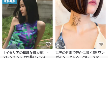
送料無料
【イタリアの精緻な職人技】 -
世界の片隅で静かに咲く花/ ワン
フレンチシックな装い - ツイル
ポイントタトゥーのレースのチ
プリントシルクスカーフトップ
ョーカー SV649
from a friend of mine
Sugar Valentine
その他の商品を見る
ス
ショップを見る
34,340円
1,780円
送料無料