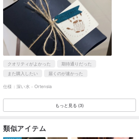
クオリティがよかった
期待通りだった
また購入したい
届くのが速かった
仕様：
深い水 - Ortensia
もっと見る (3)
類似アイテム