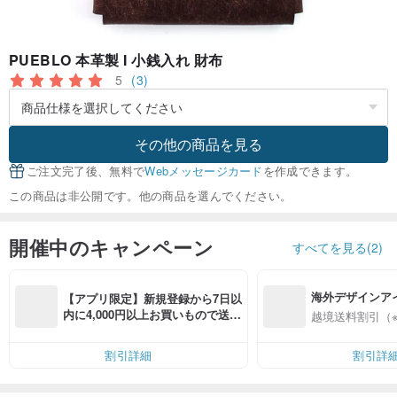
PUEBLO 本革製 I 小銭入れ 財布
5
(3)
その他の商品を見る
ご注文完了後、無料で
Webメッセージカード
を作成できます。
この商品は非公開です。他の商品を選んでください。
開催中のキャンペーン
すべてを見る(2)
海外デザインア
【アプリ限定】新規登録から7日以
入
内に4,000円以上お買いもので送料
越境送料割引（
無料（最大500円OFF）
割引詳細
割引詳