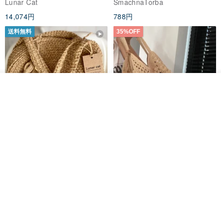
Lunar Cat
SmachnaTorba
ディース クロスボディ
14,074円
788円
送料無料
35%OFF
カートに入れる
お気に入り
ショップを見る
クロシェ編み丸型ジュートバッ
オーガニックコットン糸の編み
グ、クロシェ編みトートバッ
バッグ、クラッチバッグとして
グ、クロシェ編みショルダーバ
も。
Lunar Cat
Knits And Woven By Oom
ッグ
11,425円
5,405円
8,314円
送料無料