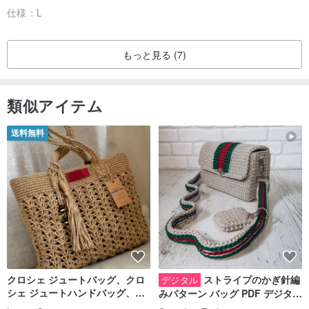
仕様：
L
もっと見る (7)
類似アイテム
送料無料
クロシェ ジュートバッグ、クロ
ストライプのかぎ針編
デジタル
シェ ジュートハンドバッグ、リ
みパターン バッグ PDF デジタル
ユーザブルバッグ
インスタント ダウンロード、レ