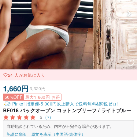
24 人がお気に入り
1,660円
3,320円
50%OFF
最大1,660円 お得
Pinkoi 指定便-5,000円以上購入で送料無料&関税ゼロ!
BF018 バックオープン コットンブリーフ / ライトブルー
5
(7)
自動翻訳されているため、内容が不完全な場合があります。
英語に翻訳
原文を表示（中国語-繁体字）