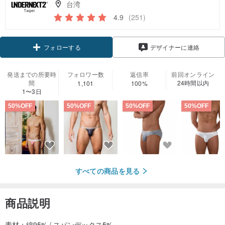
台湾
4.9
(251)
フォローする
デザイナーに連絡
発送までの所要時
フォロワー数
返信率
前回オンライン
間
24時間以内
1,101
100%
1〜3日
50%OFF
50%OFF
50%OFF
50%OFF
すべての商品を見る
商品説明
素材：綿95% / スパンデックス5%