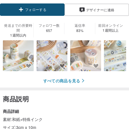
フォローする
デザイナーに連絡
発送までの所要時
フォロワー数
返信率
前回オンライン
間
1週間以上
657
83%
1週間以内
すべての商品を見る
商品説明
商品詳細
素材:和紙+特殊インク
サイズ:3cm x 10m