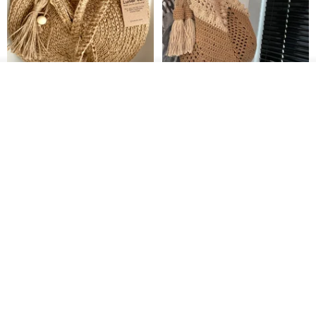
入荷待ち登録
お気に入り
ショップを見る
クロシェ編み丸型ジュートバッ
オーガニックコットン糸の編み
グ、クロシェ編みトートバッ
バッグ、クラッチバッグとして
グ、クロシェ編みショルダーバ
も。
Lunar Cat
Knits And Woven By Oom
ッグ
11,425円
5,405円
8,314円
送料無料