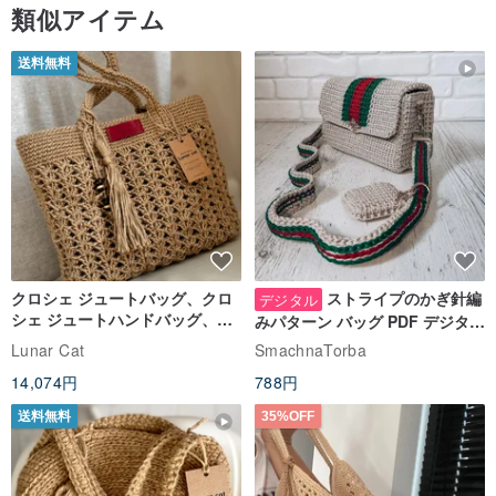
類似アイテム
送料無料
クロシェ ジュートバッグ、クロ
ストライプのかぎ針編
デジタル
シェ ジュートハンドバッグ、リ
みパターン バッグ PDF デジタル
ユーザブルバッグ
インスタント ダウンロード、レ
Lunar Cat
SmachnaTorba
ディース クロスボディ
14,074円
788円
送料無料
35%OFF