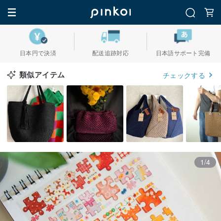
日本円で決済
配送追跡対応
日本語サポート完備
類似アイテム
チェックする
1/4