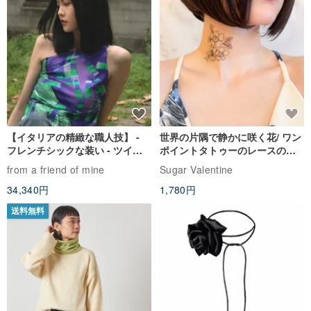
【イタリアの精緻な職人技】 -
世界の片隅で静かに咲く花/ ワン
フレンチシックな装い - ツイル
ポイントタトゥーのレースのチ
プリントシルクスカーフトップ
ョーカー SV649
from a friend of mine
Sugar Valentine
ス
34,340円
1,780円
送料無料