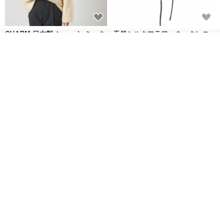
CHARM 日本製 ショート ミック
天然シルクフラワーネックレス -
ス オーガニックコットン ネック
ローズチョーカー - リストレッ
その他の商品を見る
ウォーマー
グブレスレット シルクアクセサ
ショップを見る
カジュアルボックス casual box
Marina V Lingerie
リー
2,500円
9,769円
花園パーティー 両面シルク スカ
エレガントな赤いバラのチュー
ーフ / ダークブルー スカーフ ハ
ルフラワーチョーカー スカーフ*
ンカチ
ロマンティックなチュールフラ
NINA HO ILLUSTRATION
LAVEU
ワーチョーカー