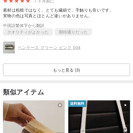
7 ヶ月前に
素材は粗糙ではなく、とても繊細で、手触りも良いです。
実物の色は写真とほとんど違いがありません。
中国語繁体字から翻訳
クオリティがよかった
期待通りだった
ペンケース グリーン ピンク 004
もっと見る (3)
類似アイテム
送料無料