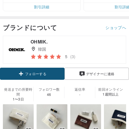
割引詳細
割引詳
ブランドについて
ショップへ
OHMIK.
韓国
5
(3)
フォローする
デザイナーに連絡
発送までの所要時
フォロワー数
返信率
前回オンライン
間
1週間以上
46
-
1〜3日