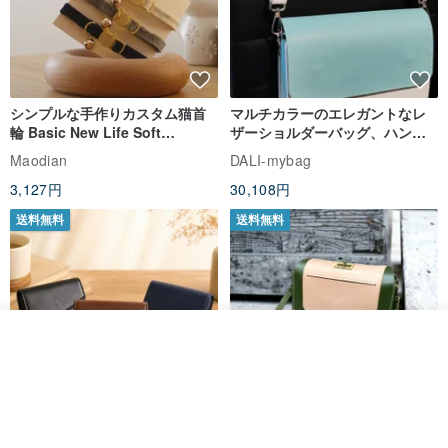
シンプルな手作りカスタム猫首
マルチカラーのエレガントなレ
輪 Basic New Life Soft
ザーショルダーバッグ、ハンド
Organic Cat Collar | Simple
メイド
Maodian
DALI-mybag
Soft Cat Collar
3,127円
30,108円
送料無料
送料無料
オーダーする
お気に入り
ショップを見る
Brita コンパクト財布 | 軽量設計
クリエイティブな個性派ショー