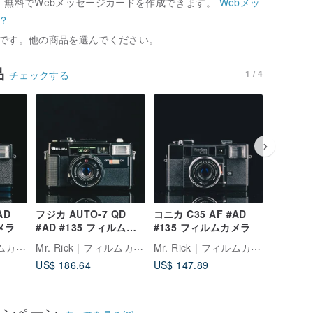
、無料でWebメッセージカードを作成できます。
Webメッ
？
です。他の商品を選んでください。
品
1 / 4
チェックする
AD
フジカ AUTO-7 QD
コニカ C35 AF #AD
ミノルタ 
メラ
#AD #135 フィルムカ
#135 フィルムカメラ
#AD #
メラ
メラ
Mr. Rick | フィルムカメラ専門店
Mr. Rick | フィルムカメラ専門店
Mr. Rick | フィルムカメラ専門店
US$ 186.64
US$ 147.89
US$ 88.
ャンペーン