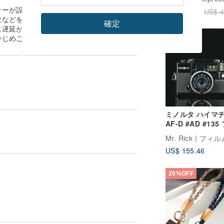
。
11インチ 13イン
ナーが設定した発送までの日数、配送先地
US$ 34.81
US$ 4
iPad Pro 11イン
数などを考慮し算出しております。祝日や
インチ
確定
に遅延が発生した場合、実際の到着日が前
かじめご了承ください。
ミノルタ ハイマ
AF-D #AD #13
ムカメラ
US$ 155.46
20%OFF