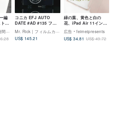
ー編
コニカ EFJ AUTO
緑の葉、黄色と白の
ストス
DATE #AD #135 フィ
花、iPad Air 11インチ
ショル
ルムカメラ
13インチ iPad Pro 11
Mr. Rick | フィルムカメラ専門店
まとう
広告
feimeipresents
インチ 13インチ用の手
US$ 145.21
US$ 34.81
6.28
US$ 49.72
作りエンボスiPadケー
ス