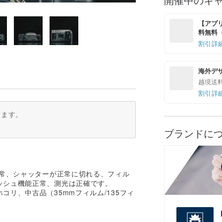
【アプリ
料無料（最
割引詳
海外デ
越境送
割引詳
ります。
ブランドに
正常、シャッターが正常に切れる、フィル
ッシュ機能正常、測光は正確です。
リ、中古品（35mmフィルム/135フィ