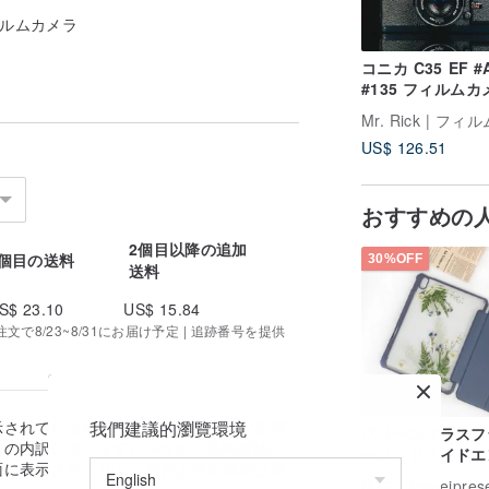
 フィルムカメラ
コニカ C35 EF #
#135 フィルムカ
US$ 126.51
おすすめの
2個目以降の追加
1個目の送料
30%OFF
送料
S$ 23.10
US$ 15.84
で8/23~8/31にお届け予定 | 追跡番号を提供
我們建議的瀏覽環境
示されている送料と実際の送料が異なる場
グリーングラスフ
の内訳に従います。 ※なお、送料着払い
ーハンドメイドエ
面に表示されません。おおよその送料は事
スiPadケース iPad
広告
feimeipres