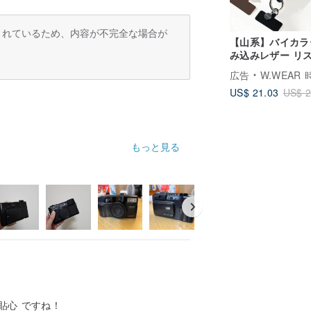
訳されているため、内容が不完全な場合が
【山系】バイカラ
み込みレザー リ
トラップ スマホ
広告
W.WEAR 時間を
ダーストラップ
US$ 21.03
US$ 2
もっと見る
貼心 ですね！