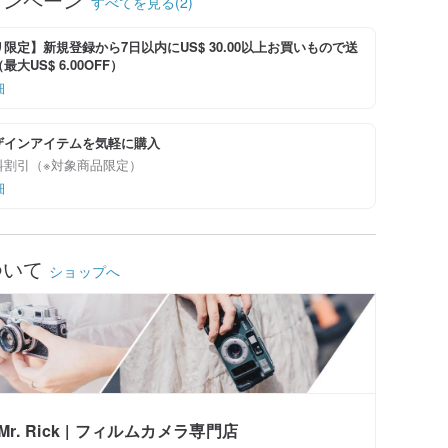
すべてを見る(2)
限定】新規登録から7日以内にUS$ 30.00以上お買いもので送
大US$ 6.00OFF）
細
ザインアイテムを気軽に購入
料割引（※対象商品限定）
細
ついて
ショップへ
Mr. Rick | フィルムカメラ専門店