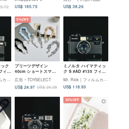
チ
ズ 28WB
US$ 185.75
US$ 38.26
9.72
チ 13
5%OFF
チック
プリーツデザイン
ミノルタ ハイマティッ
5 フィル
40cm ショートスマホ
ク S #AD #135 フィル
ストラップ/リストスト
ムカメラ
Mr. Rick | フィルムカメラ専門店
Mr. Rick | フィルムカメラ専門店
広告
TOYSELECT
ラップ
US$ 118.93
US$ 24.97
US$ 26.28
30%OFF