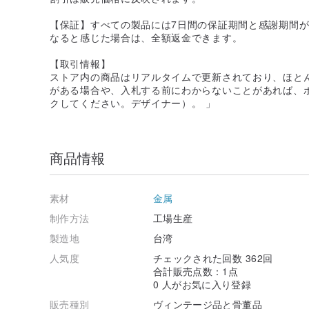
【保証】すべての製品には7日間の保証期間と感謝期間
なると感じた場合は、全額返金できます。
【取引情報】
ストア内の商品はリアルタイムで更新されており、ほと
がある場合や、入札する前にわからないことがあれば、ボ
クしてください。デザイナー）。 」
商品情報
素材
金属
制作方法
工場生産
製造地
台湾
人気度
チェックされた回数 362回
合計販売点数：1点
0 人がお気に入り登録
販売種別
ヴィンテージ品と骨董品