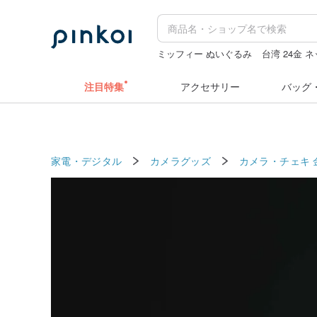
ミッフィー ぬいぐるみ
台湾 24金 
ラベラーシール
水着
人物ステッカ
注目特集
アクセサリー
バッグ
家電・デジタル
カメラグッズ
カメラ・チェキ