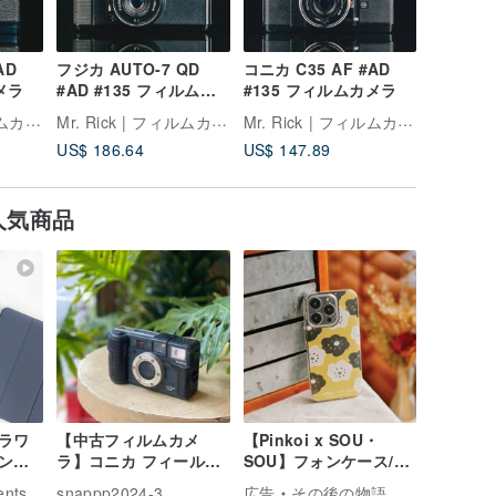
AD
フジカ AUTO-7 QD
コニカ C35 AF #AD
ミノルタ 
メラ
#AD #135 フィルムカ
#135 フィルムカメラ
#AD #
メラ
メラ
Mr. Rick | フィルムカメラ専門店
Mr. Rick | フィルムカメラ専門店
Mr. Rick | フィルムカメラ専門店
US$ 186.64
US$ 147.89
US$ 88.
人気商品
ラワ
【中古フィルムカメ
【Pinkoi x SOU・
ンボ
ラ】コニカ フィールド
SOU】フォンケース/ス
 Air
スーパーバイザーレン
マイル/イエロー
ents
snappp2024-3
広告
その後の物語