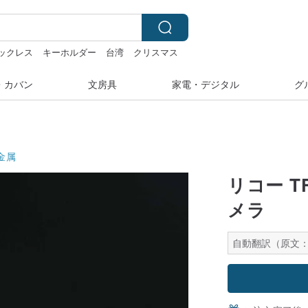
ネックレス
キーホルダー
台湾
クリスマス
ー
・カバン
文房具
家電・デジタル
グ
金属
リコー TF
メラ
自動翻訳（原文：