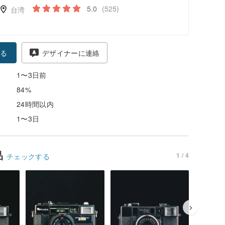
5.0
(525)
台湾
る
デザイナーに連絡
1〜3日前
84%
24時間以内
1〜3日
品
1 / 4
チェックする