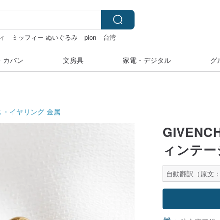
ィ
ミッフィー ぬいぐるみ
pion
台湾
e
・カバン
文房具
家電・デジタル
グ
ス・イヤリング
金属
GIVEN
ィンテー
自動翻訳（原文：