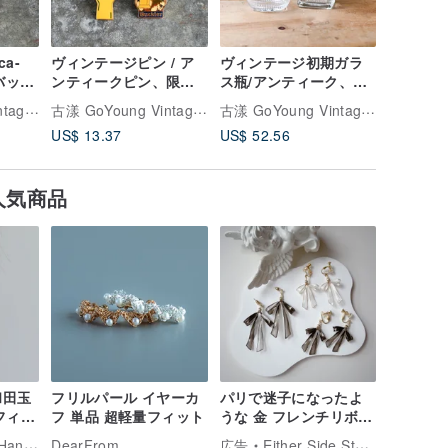
ca-
ヴィンテージピン / ア
ヴィンテージ初期ガラ
Vintag
定バッ
ンティークピン、限定
ス瓶/アンティーク、初
ン / ア
、
エンブレムブローチ、
期ガラス瓶、古いガラ
ン、限定
古漾 GoYoung Vintage古着
古漾 GoYoung Vintage古着
古漾 GoYoung Vintage古着
アンティークエンブレ
ス瓶
チ、アン
US$ 13.37
US$ 52.56
US$ 11.
ム
ジ
人気商品
和田玉
フリルパール イヤーカ
パリで迷子になったよ
フィル
フ 単品 超軽量フィット
うな 金 フレンチリボン
プイヤ
レジンピアス / イヤリ
Jewelry
DearFrom
広告
Either Side Store