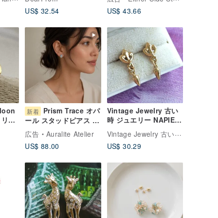
ッ
ング
US$ 32.54
US$ 43.66
に変
Moon
Prism Trace オパ
Vintage Jewelry 古い
新着
 リサ
時 ジュエリー NAPIER
ール スタッドピアス |
のスタッ
ゴールドトーン アイリ
天然石 925シルバー
Vintage Jewelry 古い時 ジュエリー
広告
Auralite Atelier
ス模様 ピアス
US$ 88.00
US$ 30.29