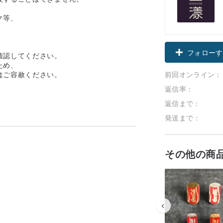
ク等、
フォローす
確認してください。
ため、
前回オンライン：
はご容赦ください。
返信率：
返信まで：
発送まで：
その他の商