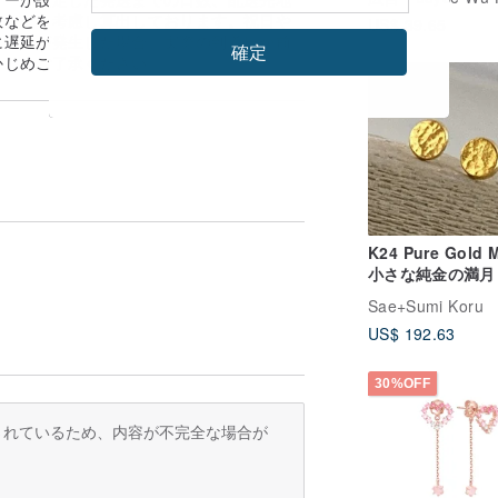
リング | イヤーフ
数などを考慮し算出しております。祝日や
US$ 39.65
ク・イヤクリップ
に遅延が発生した場合、実際の到着日が前
更可能
確定
かじめご了承ください。
K24 Pure Gold 
小さな純金の満月
イクルK24厚め
Sae+Sumi Koru
ドピアス 片耳分
US$ 192.63
30%OFF
訳されているため、内容が不完全な場合が