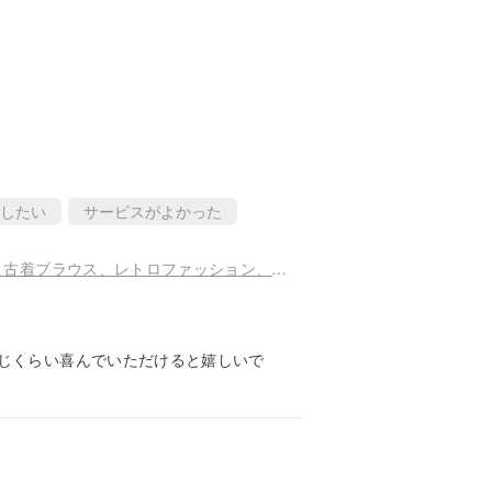
したい
サービスがよかった
ヴィンテージシフォンブラウス / レトロブラウス、古着ブラウス、レトロファッション、忘年会・新年会、香港スタイル
じくらい喜んでいただけると嬉しいで