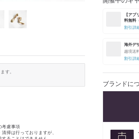
【アプリ
料無料（最
割引詳
海外デ
越境送
割引詳
ります。
ブランドに
の考慮事項
・清掃は行っておりますが、
較することはできません。