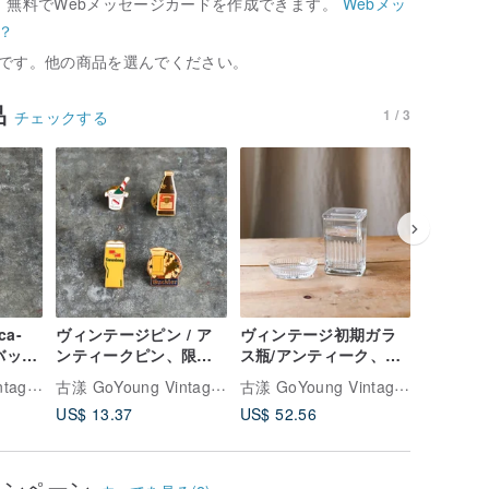
、無料でWebメッセージカードを作成できます。
Webメッ
？
です。他の商品を選んでください。
品
1 / 3
チェックする
ca-
ヴィンテージピン / ア
ヴィンテージ初期ガラ
Vintag
定バッ
ンティークピン、限定
ス瓶/アンティーク、初
ン / ア
、
エンブレムブローチ、
期ガラス瓶、古いガラ
ン、限定
古漾 GoYoung Vintage古着
古漾 GoYoung Vintage古着
古漾 GoYoung Vintage古着
アンティークエンブレ
ス瓶
チ、アン
US$ 13.37
US$ 52.56
US$ 11.
ム
ジ
ャンペーン