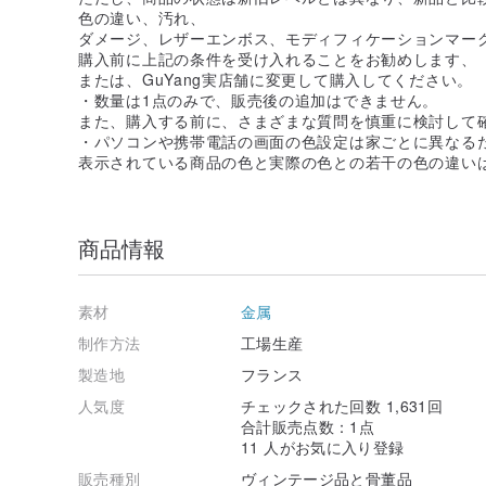
色の違い、汚れ、
ダメージ、レザーエンボス、モディフィケーションマー
購入前に上記の条件を受け入れることをお勧めします、
または、GuYang実店舗に変更して購入してください。
・数量は1点のみで、販売後の追加はできません。
また、購入する前に、さまざまな質問を慎重に検討して
・パソコンや携帯電話の画面の色設定は家ごとに異なる
表示されている商品の色と実際の色との若干の色の違い
商品情報
素材
金属
制作方法
工場生産
製造地
フランス
人気度
チェックされた回数 1,631回
合計販売点数：1点
11 人がお気に入り登録
販売種別
ヴィンテージ品と骨董品