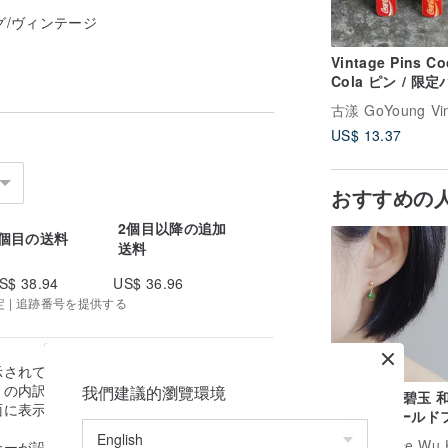
グ/ヴィンテージ
Vintage Pins Co
Cola ピン / 限
ジ、コカ・コーラ
Cocacola
US$ 13.37
おすすめの
2個目以降の追加
1個目の送料
送料
S$ 38.94
US$ 36.96
定 | 追跡番号を提供する
示されている送料と実際の送料が異なる場
の内訳に従います。 ※なお、送料着払い
我們建議的瀏覽環境
典雅な上質碧玉 
面に表示されません。おおよその送料は事
14KGF ゴールド
。
ド 小さなドロッ
広告
Joyce Wu Handmade 
ナーが設定した発送までの日数、配送先地