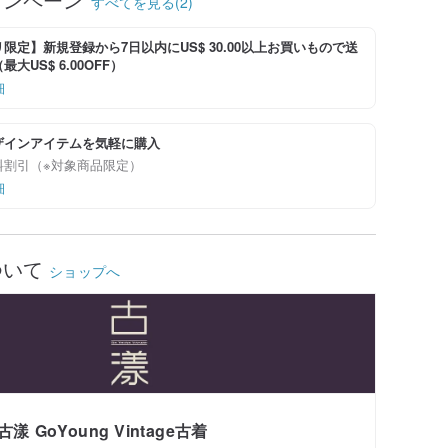
すべてを見る(2)
限定】新規登録から7日以内にUS$ 30.00以上お買いもので送
大US$ 6.00OFF）
細
ザインアイテムを気軽に購入
料割引（※対象商品限定）
細
ついて
ショップへ
古漾 GoYoung Vintage古着