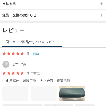
支払方法
ナチュラル
www.iichi.com/listing/item/2261676...
返品・交換のお知らせ
レビュー
この商品のセールスポイントは、
同ショップ商品のすべてのレビュー
１）ボックスフレーム
カードボード製の硬い芯材で組み立てた箱枠タイプです。とても頑
5
(46)
丈な作りが大切なメガネをしっかり保護します。
L*******倫
２）クッションパッド
3 年前に
内側背面に約２ミリ厚のウレタンシートを仕込みました。メガネフ
牛皮質感佳，縫線工整，大小合適，寄送迅速。
レームはもちろん、レンズもしっかり保護します。
３）マグネットボタン
開口部の留にマグネットボタンを使用しました。蓋の開閉はスムー