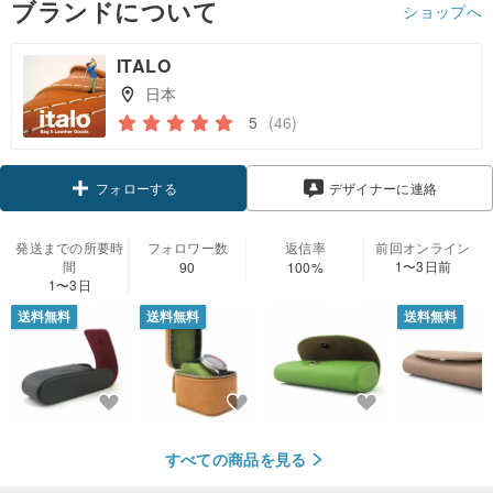
ブランドについて
ショップへ
ITALO
日本
5
(46)
クーポン取得
デザイナーに連絡
フォローする
発送までの所要時
フォロワー数
返信率
前回オンライン
間
1〜3日前
90
100%
1〜3日
送料無料
送料無料
送料無料
すべての商品を見る