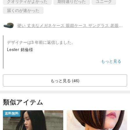
クオリティがよかった
期待通りだった
ユニーク
ズで、メガネに負担をかけません。
届くのが速かった
４）コットンキャンバス
硬い 丈夫なメガネケース 眼鏡ケース サングラス 老眼鏡 ハードケース 横型 マグネット開閉 おしゃれ 高級 本革 ヌバック イタリア製バケッタレザー
内生地にベージュ色のコットン生地を組み合わせました。天然繊維
がレンズとフレームを優しく保護します。
デザイナーは3 年前に返信しました。
Lester 銘倫様
この度は私たちの作品をご購入いただき、
もっと見る
なおこの作品は、イニシャル刻印対応商品です（蓋を開けた正面右
またたいへん良い評価をしていただき、どうもありがとうご
側に刻印します）。
ざいました。
どうか末長く可愛がってあげてください。
ご希望の方は、こちらのイニシャル刻印ページで商品と同時にご購
もっと見る (46)
これからもどんどん作品を増やしていきますので、
入ください（３３０円）。
今後ともどうぞよろしくお願いいたします。
www.iichi.com/listing/item/2261641...
I
類似アイテム
TALO
送料無料