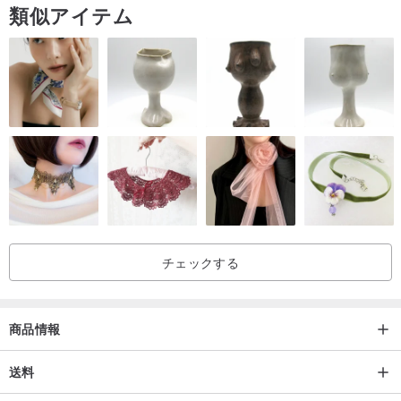
類似アイテム
ブラック
www.iichi.com/listing/item/2261662...
ライトブラウン
www.iichi.com/listing/item/2261603...
グレージュ
www.iichi.com/listing/item/2261671...
チェックする
ネイビー
www.iichi.com/listing/item/2261672...
商品情報
レッド
www.iichi.com/listing/item/2261675...
送料