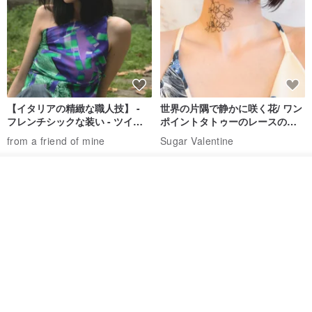
【イタリアの精緻な職人技】 -
世界の片隅で静かに咲く花/ ワン
フレンチシックな装い - ツイル
ポイントタトゥーのレースのチ
プリントシルクスカーフトップ
ョーカー SV649
from a friend of mine
Sugar Valentine
ス
34,340円
1,780円
その他の商品を見る
送料無料
ショップを見る