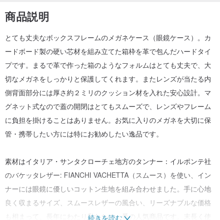
商品説明
とても丈夫なボックスフレームのメガネケース（眼鏡ケース）。カ
ードボード製の硬い芯材を組み立てた箱枠を革で包んだハードタイ
プです。まるで革で作った箱のようなフォルムはとても丈夫で、大
切なメガネをしっかりと保護してくれます。またレンズが当たる内
側背面部分には厚さ約２ミリのクッション材を入れた安心設計。マ
グネット式なので蓋の開閉はとてもスムーズで、レンズやフレーム
に負担を掛けることはありません。お気に入りのメガネを大切に保
管・携帯したい方には特にお勧めしたい逸品です。
素材はイタリア・サンタクローチェ地方のタンナー：イルポンテ社
のバケッタレザー: FIANCHI VACHETTA（スムース）を使い、イン
ナーには眼鏡に優しいコットン生地を組み合わせました。手に心地
良く収まるサイズ、スムースレザーの風合い、リーズナブルな価格
も相まって、長年にわたり私たちの一番の人気商品です。末長く使
続きを読む