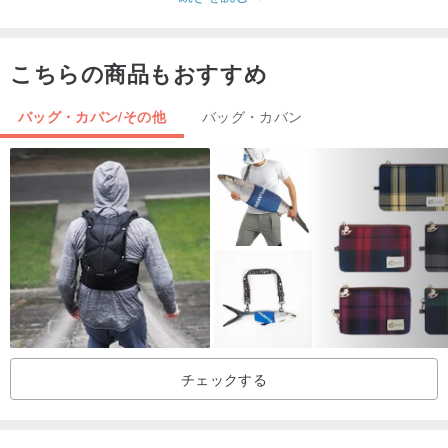
っていただき、バケッタレザーのエイジング（経年変化）を存分に
楽しんでください。
こちらの商品もおすすめ
サイズ：約 155 × 62 × 40 mm（外寸） 約 145 × 55 × 25 mm（内
バッグ・カバン/その他
バッグ・カバン
寸）
外 側：イタリア製牛革スムースレザー
内 側：コットン
色・柄：ダークブラウン
個 装：上下貼り箱
チェックする
他の革色は各ページからご購入ください。