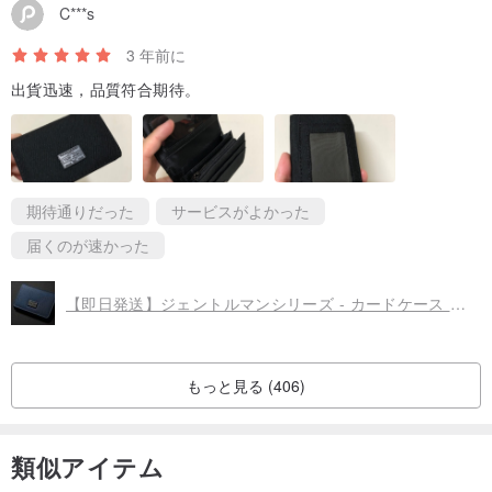
C***s
3 年前に
出貨迅速，品質符合期待。
期待通りだった
サービスがよかった
届くのが速かった
【即日発送】ジェントルマンシリーズ - カードケース 名刺入れ 上質 ジェントルマン ウォレット 小銭入れ
もっと見る (406)
類似アイテム