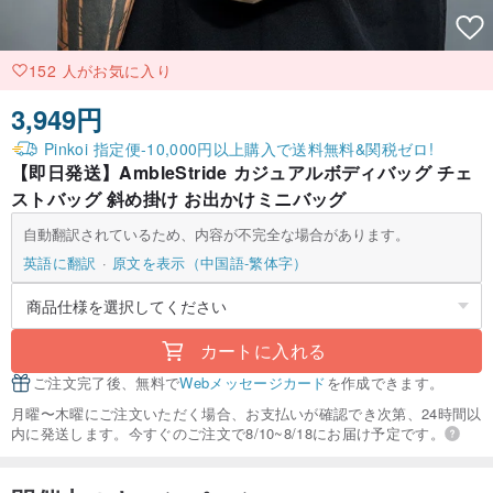
152 人がお気に入り
3,949円
Pinkoi 指定便-10,000円以上購入で送料無料&関税ゼロ!
【即日発送】AmbleStride カジュアルボディバッグ チェ
ストバッグ 斜め掛け お出かけミニバッグ
自動翻訳されているため、内容が不完全な場合があります。
英語に翻訳
原文を表示（中国語-繁体字）
カートに入れる
ご注文完了後、無料で
Webメッセージカード
を作成できます。
月曜〜木曜にご注文いただく場合、お支払いが確認でき次第、24時間以
内に発送します。今すぐのご注文で8/10~8/18にお届け予定です。