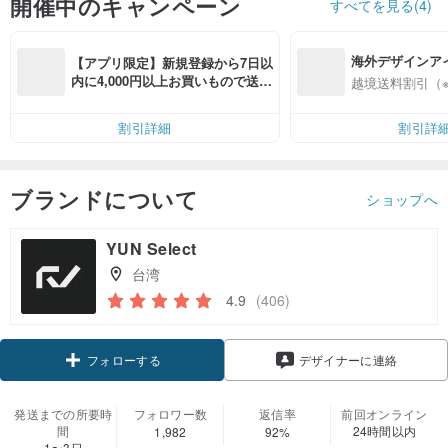
開催中のキャンペーン
すべてを見る(4)
海外デザインア
【アプリ限定】新規登録から7日以
入
内に4,000円以上お買いもので送料
越境送料割引（
無料（最大500円OFF）
割引詳細
割引詳
ブランドについて
ショップへ
YUN Select
台湾
4.9
(406)
クーポン取得
デザイナーに連絡
フォローする
発送までの所要時
フォロワー数
返信率
前回オンライン
間
24時間以内
1,982
92%
1〜3日