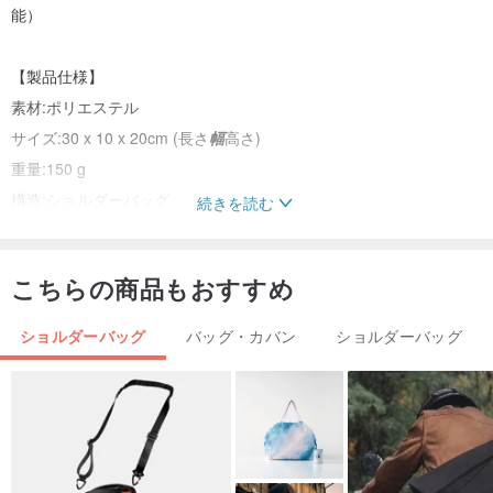
能）
【製品仕様】
素材:ポリエステル
サイズ:30 x 10 x 20cm (長さ
幅
高さ)
重量:150 g
構造:ショルダーバッグ
続きを読む
カラー:黒、灰青、ミルクティー、ダークグリーン
（撮影環境やモニターの違いにより、色味が若干異なる場合があり
こちらの商品もおすすめ
ます）
ショルダーバッグ
バッグ・カバン
ショルダーバッグ
#ミニバッグ #便利 #実用的 #ショルダーバッグ #斜め掛けバッグ #
ナイロン #スマート #軽量 #トレンド #使いやすい #バレンタインギ
フト