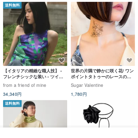
送料無料
【イタリアの精緻な職人技】 -
世界の片隅で静かに咲く花/ ワン
フレンチシックな装い - ツイル
ポイントタトゥーのレースのチ
プリントシルクスカーフトップ
ョーカー SV649
from a friend of mine
Sugar Valentine
ス
34,340円
1,780円
送料無料
カートに入れる