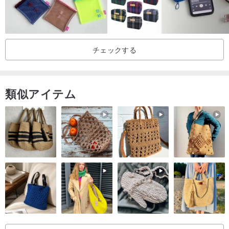
ので意外と収納力が高いんです！
充電器、リップクリームやお薬など、こまごました物の収納にぴっ
たりです。
チェックする
いつも持ち歩くものをたっぷり入れて、お使いください♪
類似アイテム
コギちゃくには「ノーマルサイズ」もございます。
〇サイズ
幅: 約12cm×奥行(マチ):約5cm×高さ:約15.5cm
〇素材
外側:コットンシーチング
内側:コットン
紐:サテンリボン（9mm）