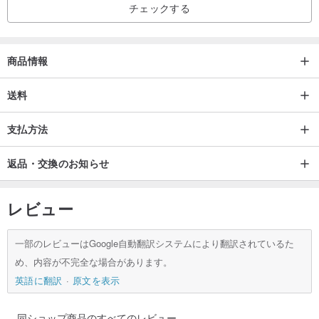
チェックする
〇お手入れ方法
優しく手洗いをしてください。
サテンリボンの端がほつれた場合は、ほつれた部分をハサミでカッ
商品情報
トしてください。
送料
〇ラッピングについて
支払方法
作品は全て無料簡易ラッピングをしてお届けしております。(1番最
後の写真をご参照ください)
返品・交換のお知らせ
そのままプレゼントとしてもお使いいただけます。
複数点ご購入の際に個別ラッピングをご希望の場合は、『注文メモ
レビュー
欄』に『個別ラッピング』とご記入ください。
一部のレビューはGoogle自動翻訳システムにより翻訳されているた
-----------------------------------------------------------
め、内容が不完全な場合があります。
コーギー／犬／わんこ／コーギーポーチ／コーギー小物／コーギー
英語に翻訳
原文を表示
巾着／犬ポーチ／犬小物／犬巾着／鳥／とり／鳥小物／鳥ポーチ／
鳥巾着／巾着／巾着ポーチ／巾着袋／ポーチ／カラフル／メイクポ
同ショップ商品のすべてのレビュー