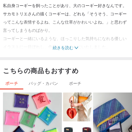
私自身コーギーを飼ったことがあり、大のコーギー好きなんです。
サカモトリエさんの描くコーギーは、どれも「そうそう、コーギー
ってこんな表情するよね、こんな仕草がかわいいよね。」と思わず
言ってしまうものばかり。
コーギーと一緒にいるような、ほっこりした気持ちになれる優しい
イラストに一目ぼれし、作品にすることにいたしました。
続きを読む
こちらの生地のタイトルは「ニコニコーギー」。
こちらの商品もおすすめ
タイトルの通りニコニコしたコーギーたちがたくさん。
よくみると表情がわずかに違っていて、コーギーたちの個性が出て
ポーチ
バッグ・カバン
ポーチ
います。
裏地はブラウンのギンガムチェック生地を使いました。
コーギーの色との相性も良く、可愛らしい印象に仕上っています。
こちらの巾着ポーチは可愛らしい手乗りサイズですが、マチがある