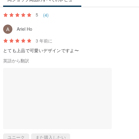
ーチ／サニタリーポーチ／ガジェットケース／マスクケース／小物
入れ／布小物／プチギフト／プレゼント／ギフト／綺麗／かわいい
5
(4)
／楽しい／カラフル／コギチャク／librairie／リブレリ／クリスマス
Ariel Ho
／クリスマスプレゼント／クリスマスギフト
3 年前に
とても上品で可愛いデザインですよ〜
英語から翻訳
ユニーク
また購入したい