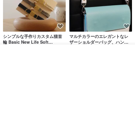
シンプルな手作りカスタム猫首
マルチカラーのエレガントなレ
輪 Basic New Life Soft
ザーショルダーバッグ、ハンド
Organic Cat Collar | Simple
メイド
Maodian
DALI-mybag
Soft Cat Collar
その他の商品を見る
ショップを見る
3,127円
30,108円
送料無料
送料無料
Brita コンパクト財布 | 軽量設計
クリエイティブな個性派ショー