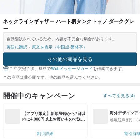
ネックラインギャザー ハート柄タンクトップ ダークグレ
ー
自動翻訳されているため、内容が不完全な場合があります。
英語に翻訳
原文を表示（中国語-繁体字）
その他の商品を見る
ご注文完了後、無料で
Webメッセージカード
を作成できます。
この商品は非公開です。他の商品を選んでください。
開催中のキャンペーン
すべてを見る(4)
海外デザインア
【アプリ限定】新規登録から7日以
入
内に4,000円以上お買いもので送料
越境送料割引（
無料（最大500円OFF）
割引詳細
割引詳