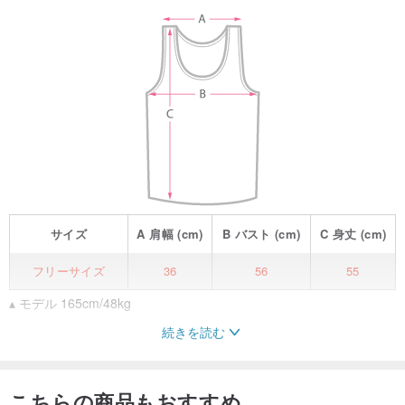
サイズ
A
肩幅
(cm)
B
バスト
(cm)
C
身丈
(cm)
フリーサイズ
36
56
55
▴ モデル 165cm/48kg
続きを読む
▴ ご注意事項
お使いのモニター環境により、画像の色味が実物と若干異なる場合
こちらの商品もおすすめ
がございます。商品の色味は実物を基準としておりますので、色味