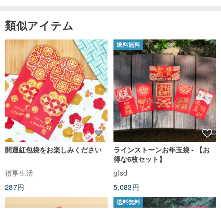
defect.
類似アイテム
International Shipping detail:
送料無料
We use Thailand post to send the package out.
>>>>>> Delivery time Approximately 7 - 14 working days after ship
out (exclude weekends and Public holidays)
( For HK Customer, our brand cannot delivery via SF Express
services. In HK, our packages will deliver via Hongkong Post only. If
開運紅包袋をお楽しみください
ラインストーンお年玉袋 - 【お
you filling out the SF Express store location, the SF Express store
得な6枚セット】
will refuse to accept delivery of the package and the buyer will be
禮享生活
gfsd
responsible for all associated fees. Sorry for the inconvenience.)
287円
5,083円
送料無料
Attention