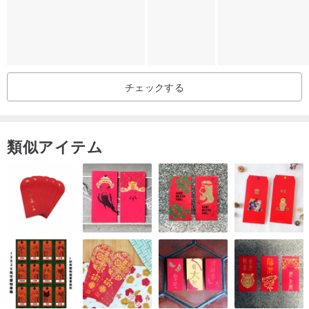
チェックする
類似アイテム
FREE Personalized Stamp service
• FREE OF CHARGE
• Maximum letters: 8 letters
• Font: Quattrocento
• Stamping process: Hot Stamp with Gold foil