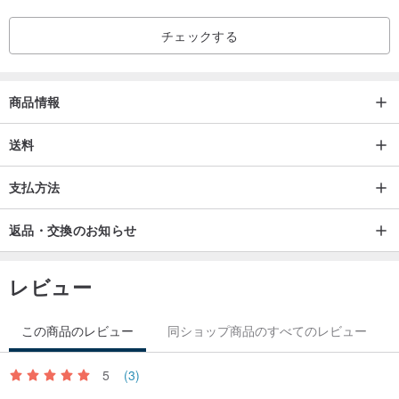
****
Please fill your Stamping word in "Optional note to
チェックする
designer" before confirming your order
****
商品情報
送料
支払方法
Other colors - Available in
返品・交換のお知らせ
Black -->
pinkoi.com/product/hMZygyst
レビュー
Raspberry Red -->
pinkoi.com/product/W6L3JnYq
Light Brown -->
pinkoi.com/product/AmSH4TBy
この商品のレビュー
同ショップ商品のすべてのレビュー
Dark Brown -->
pinkoi.com/product/vRvhin9G
Forest Green with Croco embossed -->
pinkoi.com/product/cFq
5
(3)
XUeiT