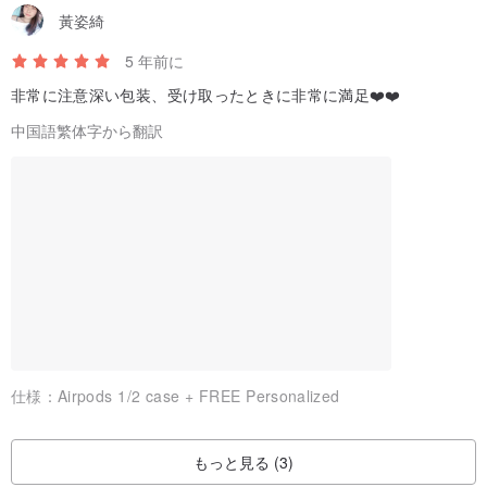
黃姿綺
Orange with Croco embossed -->
pinkoi.com/product/v2UP865
g
5 年前に
Shining Black with Croco embossed -->
pinkoi.com/product/vaZ
非常に注意深い包装、受け取ったときに非常に満足❤️❤️
XEbjT
中国語繁体字から翻訳
Note:
● Product color may be slightly different from pictures due to
different monitor display and the lighting that we took the picture.
仕様：
Airpods 1/2 case + FREE Personalized
● We use full-grain cow leather that still keeps the natural
characteristic of the hide such as blood vein marks, small mark,
もっと見る (3)
and wrinkles. These characteristics should not be considered in