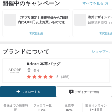
開催中のキャンペーン
すべてを見る(3)
海外デザインア
【アプリ限定】新規登録から7日以
入
内に4,000円以上お買いもので送料
越境送料割引（
無料（最大500円OFF）
割引詳細
割引詳
ブランドについて
ショップへ
Adore 本革バッグ
タイ
5
(455)
フォローする
デザイナーに連絡
発送までの所要時
フォロワー数
返信率
前回オンライン
間
1〜3日前
2,239
82%