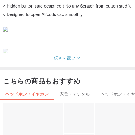
○ Hidden button stud designed ( No any Scratch from button stud ).
○ Designed to open Airpods cap smoothly.
続きを読む
**
Hidden button stud designed ( No any Scratch from button
こちらの商品もおすすめ
stud ).
**
ヘッドホン・イヤホン
家電・デジタル
ヘッドホン・イ
**
Designed to open Airpods cap smoothly
**