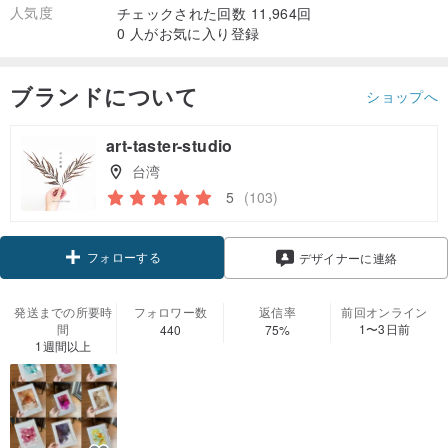
人気度
チェックされた回数 11,964回
0 人がお気に入り登録
ブランドについて
ショップへ
art-taster-studio
台湾
5
(103)
フォローする
デザイナーに連絡
発送までの所要時
フォロワー数
返信率
前回オンライン
間
1〜3日前
440
75%
1週間以上