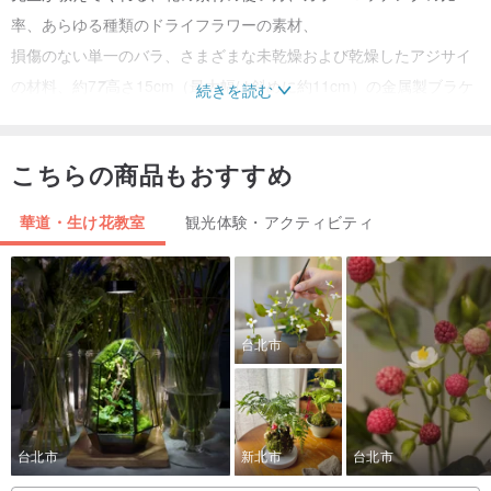
率、あらゆる種類のドライフラワーの素材、
損傷のない単一のバラ、さまざまな未乾燥および乾燥したアジサイ
の材料、約7
7
高さ15cm（最大幅は斜めに約11cm）の金属製ブラケ
続きを読む
ット、工具など。
カラー：ローズオプションカラー。フラワーリボンなどのオンサイ
こちらの商品もおすすめ
トセレクションは、主にスタジオが提供します。
※先生が事前に準備できるように、希望の色をメモしておくことがで
華道・生け花教室
観光体験・アクティビティ
きます。
※その場で小さなバラを購入できます！追加購入が必要な場合は、授
業前に先生に聞いてください〜
（花の素材は、主にその日のカラーシステムと花の素材に基づい
台北市
て、クラスで交換される場合があります。花の素材が在庫切れの場
合は、同じ種類の花の素材が交換されます。教室は説明し、変化す
る）
台北市
新北市
台北市
物体：