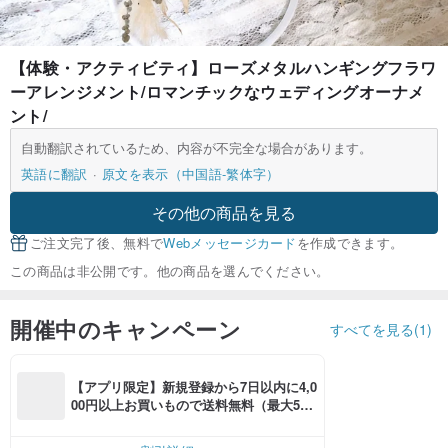
【体験・アクティビティ】ローズメタルハンギングフラワ
ーアレンジメント/ロマンチックなウェディングオーナメ
ント/
自動翻訳されているため、内容が不完全な場合があります。
英語に翻訳
原文を表示（中国語-繁体字）
その他の商品を見る
ご注文完了後、無料で
Webメッセージカード
を作成できます。
この商品は非公開です。他の商品を選んでください。
開催中のキャンペーン
すべてを見る(1)
【アプリ限定】新規登録から7日以内に4,0
00円以上お買いもので送料無料（最大500
円OFF）