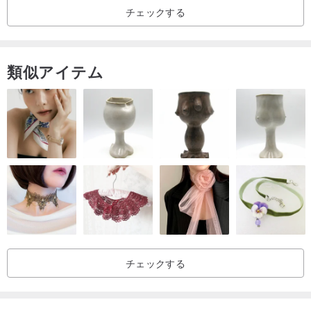
チェックする
12歳-大人
勉強：
類似アイテム
1.枯れていない/ソラ/ドライフラワー素材の認識
2.色の比率
3.サスペンションタイプの固定方法
4.ツールの使用法
作業サイズ：7
7
高さ15cm（対角最大幅は約11cm）金属製吊り下げ
作業+ブラケット
_____________________________________________________
________
少人数のクラス：
2名様でご参加いただけます。クラスの人数に達しない場合、スタジ
チェックする
オはイベントの日程を延期する権利を留保します。