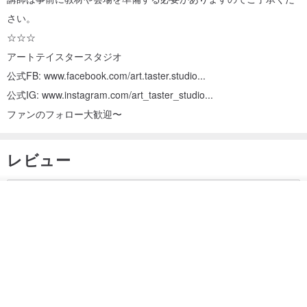
さい。
☆☆☆
アートテイスタースタジオ
公式FB: www.facebook.com/art.taster.studio...
公式IG: www.instagram.com/art_taster_studio...
ファンのフォロー大歓迎〜
レビュー
一部のレビューはGoogle自動翻訳システムにより翻訳されているた
その他の商品を見る
め、内容が不完全な場合があります。
ショップを見る
英語に翻訳
原文を表示
同ショップ商品のすべてのレビュー
5
(103)