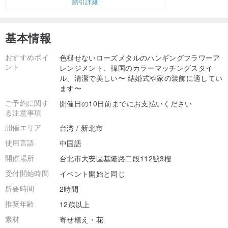
割引詳細
基本情報
おすすめポイ
色褪せないローズメタルのハンギングフラワーア
ント
レンジメント、韓国のカラーマッチングスタイ
ル、清潔で美しい〜 結婚式や家の装飾に適してい
ます〜
ご予約に関す
開催日の10日前までにお支払いください
る注意事項
開催エリア
台湾 / 新北市
使用言語
中国語
開催場所
台北市大安區基隆路二段112號3樓
受付開始時間
イベント開始と同じ
所要時間
2時間
推奨年齢
12歳以上
素材
寄せ植え・花