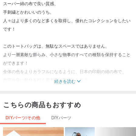
スーパー綿の布で良い質感、
手刺繍とかわいいのうち、
人々はより多くのなど多くを取得し、優れたコレクションをしたい
です！
このトートバッグは、無駄なスペースではありません、
より一層素敵な膨らみ、小さな物事のすべての種類を保持すること
ができます！
全体の色をよりカラフルになるように、日本の印刷の綿の布で、
自宅や良い気分を行う両方受け取りました！
続きを読む
仕様：18X23cmバッグ
こちらの商品もおすすめ
素材：綿100％（刺繍模様）と綿
メンテナンスモード：手洗い
DIYパーツ/その他
DIYパーツ
オリジン/製造方法
台湾手作りで作られました