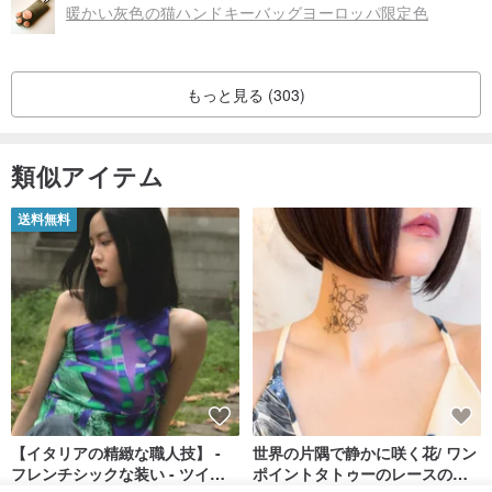
暖かい灰色の猫ハンドキーバッグヨーロッパ限定色
もっと見る (303)
類似アイテム
送料無料
【イタリアの精緻な職人技】 -
世界の片隅で静かに咲く花/ ワン
フレンチシックな装い - ツイル
ポイントタトゥーのレースのチ