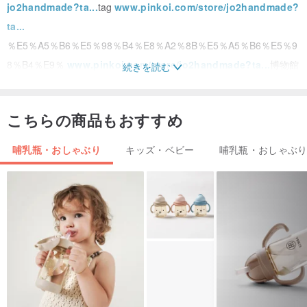
jo2handmade?ta...
tag
www.pinkoi.com/store/jo2handmade?
ta...
％E5％A5％B6％E5％98％B4％E8％A2％8B％E5％A5％B6％E5％9
8％B4％E9％
www.pinkoi.com/store/jo2handmade?ta...
博物館
続きを読む
内のすべてのおしゃぶりバッグとおしゃぶりチェーンを見る
こちらの商品もおすすめ
【サイズ】
👉2つの長さのモデル-幅2CM、長さ22および25CM±0.5（クリッ
哺乳瓶・おしゃぶり
キッズ・ベビー
哺乳瓶・おしゃぶ
プ、ロープ、反転後の全長、同じ長さのバックルタイプとロープタ
イプを含む）
👉ダブルチェーンスタイル-幅2CM、長さ25CM±0.5（クリップを含
む、反転後の全長、バックルタイプとロープタイプで同じ長さ）
【素材】
薄い綿布;プラスチッククリップ;プラスチックバックル;綿ロープ