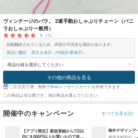
ヴィンテージのバラ。 2連手動おしゃぶりチェーン（バニ
ラおしゃぶり一般用）
5
(1)
自動翻訳されているため、内容が不完全な場合があります。
英語に翻訳
原文を表示（中国語-繁体字）
その他の商品を見る
ご注文完了後、無料で
Webメッセージカード
を作成できます。
この商品は非公開です。他の商品を選んでください。
開催中のキャンペーン
すべてを見る(2)
海外デザインア
【アプリ限定】新規登録から7日以
入
内に4,000円以上お買いもので送料
越境送料割引（