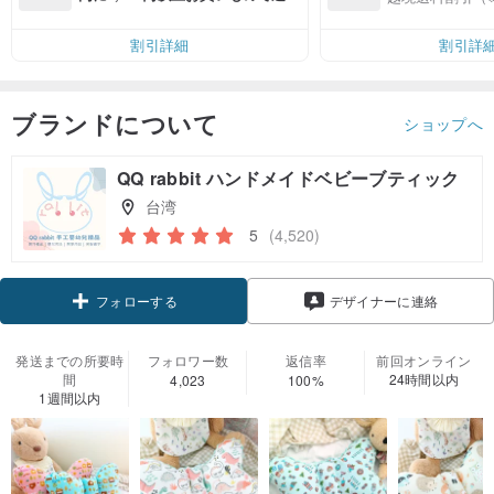
無料（最大500円OFF）
割引詳細
割引詳
ブランドについて
ショップへ
QQ rabbit ハンドメイドベビーブティック
台湾
5
(4,520)
クーポン取得
デザイナーに連絡
フォローする
発送までの所要時
フォロワー数
返信率
前回オンライン
間
24時間以内
4,023
100%
1週間以内