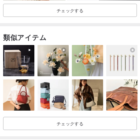
チェックする
【予防】
1-使用後に汚れた場合は、洗濯洗剤で手洗いし、布で乾かしてか
ら、換気の良い場所に置いて風乾してください。洗濯機で洗った
類似アイテム
り、脱水したり、乾燥させたりしないでください。洗浄後にシワが
ある場合は、なめらかにアイロンをかけてください。
2-カメラと画面の色の違いは避けられません。ご不明な点がござい
ましたら、事前にメッセージを残してご連絡ください。
3-博物館のすべての布細工（バックルを含む）は、製造前に事前収
縮と色固定のために水に入れられています
チェックする