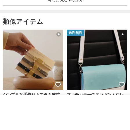
類似アイテム
送料無料
シンプルな手作りカスタム猫首
マルチカラーのエレガントなレ
輪 Basic New Life Soft
ザーショルダーバッグ、ハンド
その他の商品を見る
Organic Cat Collar | Simple
メイド
Maodian
DALI-mybag
ショップを見る
Soft Cat Collar
3,127円
30,108円
送料無料
送料無料