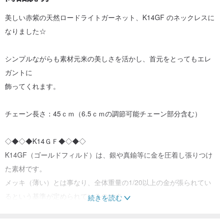
美しい赤紫の天然ロードライトガーネット、K14GF のネックレスに
なりました☆
シンプルながらも素材元来の美しさを活かし、首元をとってもエレ
ガントに
飾ってくれます。
チェーン長さ：45ｃｍ（6.5ｃｍの調節可能チェーン部分含む）
◇◆◇◆K14ＧＦ◆◇◆◇
K14GF（ゴールドフィルド）は、銀や真鍮等に金を圧着し張りつけ
た素材です。
メッキ（薄い）とは事なり、全体重量の1/20以上の金が張られてい
るという基準が定められているのです。
続きを読む