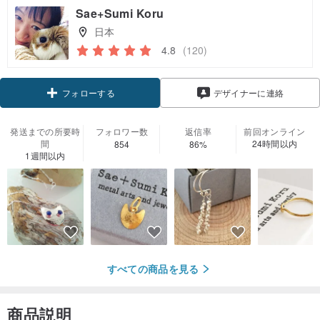
Sae+Sumi Koru
日本
4.8
(120)
クーポン取得
デザイナーに連絡
フォローする
発送までの所要時
フォロワー数
返信率
前回オンライン
間
24時間以内
854
86%
1週間以内
すべての商品を見る
商品説明