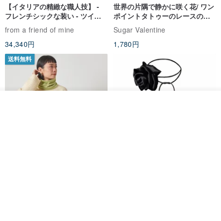
【イタリアの精緻な職人技】 -
世界の片隅で静かに咲く花/ ワン
フレンチシックな装い - ツイル
ポイントタトゥーのレースのチ
プリントシルクスカーフトップ
ョーカー SV649
from a friend of mine
Sugar Valentine
ス
34,340円
1,780円
送料無料
カートに入れる
お気に入り
ショップを見る
CHARM 日本製 ショート ミック
天然シルクフラワーネックレス -
ス オーガニックコットン ネック
ローズチョーカー - リストレッ
ウォーマー
グブレスレット シルクアクセサ
カジュアルボックス casual box
Marina V Lingerie
リー
2,500円
9,769円