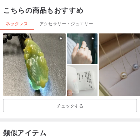
ただのメッキよりも厚い層で作られている為、長期間使用していて
こちらの商品もおすすめ
も剥げてくることは
ほとんどありません。
ネックレス
アクセサリー・ジュエリー
高騰する金（１８金や１４金等）の代替品としてアメリカではポピ
ュラーな素材です。
日本では昔から金張りと呼ばれています。
金メッキとは事なり、高級感ある色と質感、そして刻印も入ってお
りアクセサリーとは違い、
よりジュエリーに近い素材です。
---------------
取り扱いについて
---------------
チェックする
シルバー用のクリーナーを使ったり、セームで磨いたり、超音波洗
浄なども使用しないで下さい。
やさしくコットンなどの乾いた布で磨く程度が良い方法です。
類似アイテム