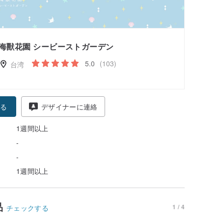
海獸花園 シービーストガーデン
5.0
(103)
台湾
る
デザイナーに連絡
1週間以上
-
-
1週間以上
品
1 / 4
チェックする