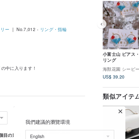
エリー
| No.7,012 -
リング・指輪
小富士山 ピアス
リング
イの中に入ります！
US$ 39.20
類似アイテ
我們建議的瀏覽環境
2個目以降の追加
1個目の送料
送料