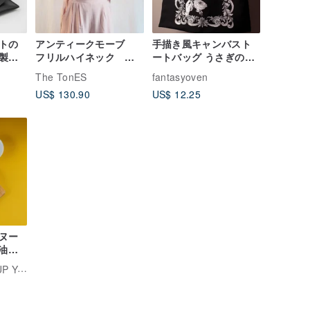
トの
アンティークモーブ
手描き風キャンバスト
製サ
フリルハイネック リ
ートバッグ うさぎのお
ドシ
ネンブラウス
茶会
The TonES
fantasyoven
US$ 130.90
US$ 12.25
ヌー
ま油風
添菜生活 SPICE UP YOUR LIFE