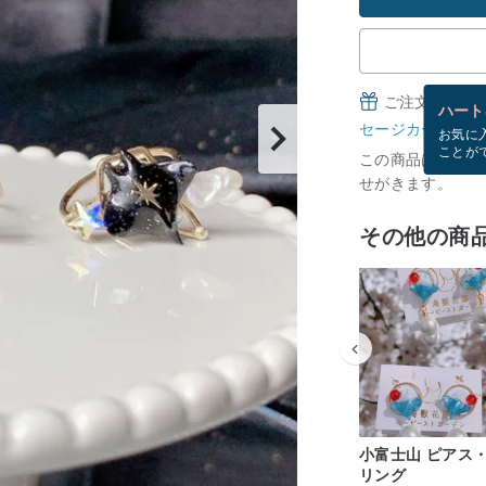
ご注文完了後
ハート
セージカードとは
お気に
ことが
この商品は現在在庫
せがきます。
その他の商
小富士山 ピアス
リング