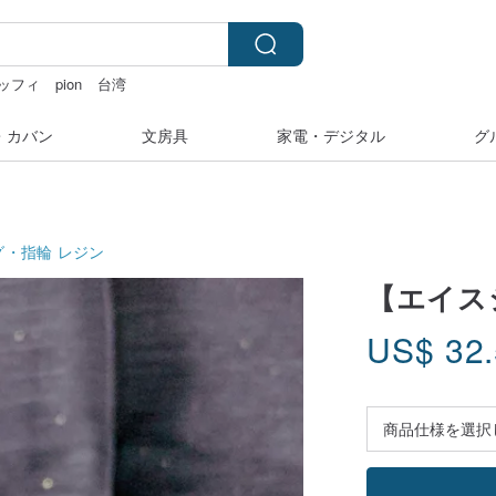
ッフィ
pion
台湾
ダー 台湾
・カバン
文房具
家電・デジタル
グ
グ・指輪
レジン
【エイス
US$
32