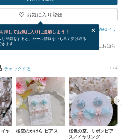
お気に入り登録
、無料でWebメッセージカードを作成できます。
Webメッ
を押してお気に入りに追加しよう！
？
入り登録をすると、セール情報をいち早く受け取る
できます！
がありません。 [ 入荷待ち ] を押すと、優先的にお知ら
品
1 / 4
チェックする
・イヤ
桜空のかけら ピアス
桜色の空、リボンピア
夜桜リボ
ス／イヤリング
リング