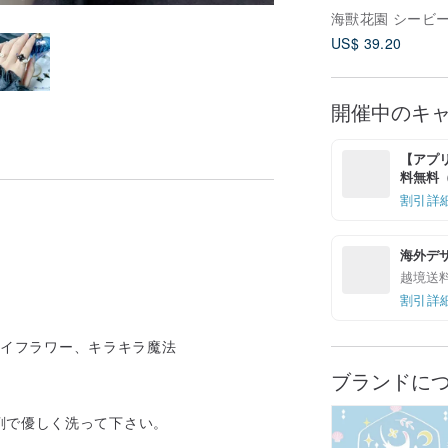
US$ 39.20
開催中のキ
【アプリ
料無料（最
割引詳
海外デ
越境送
割引詳
ドライフラワー、キラキラ魔法
ブランドに
剤で優しく洗って下さい。