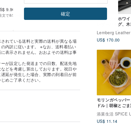
S$ 9.90
US$ 3.30
確定
で8/30~9/11にお届け予定 | 追跡番号を提供
ブラック＆ホワイ
レザーバッグ、木
イド、ハンドメイ
Lemberg Leather
ョルダーバッグ
US$ 170.00
示されている送料と実際の送料が異なる場
の内訳に従います。 ※なお、送料着払い
面に表示されません。おおよその送料は事
。
ナーが設定した発送までの日数、配送先地
数などを考慮し算出しております。祝日や
に遅延が発生した場合、実際の到着日が前
かじめご了承ください。
モリンガペッパー
ドル | 胡椒とご
味 3パック/袋
US$ 11.14