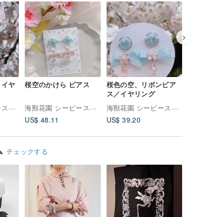
・イヤ
桜空のかけら ピアス
桜色の空、リボンピア
夜桜リボ
ス／イヤリング
リング
海獸花園 シービーストガーデン
海獸花園 シービーストガーデン
海獸花園 シービーストガーデン
US$ 48.11
US$ 39.20
US$ 39.
ム
チェックする