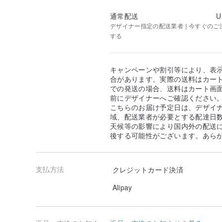
通常配送
U
デザイナー指定の配送業者 | 今すぐのご注文
する
キャンペーンや割引等により、表
合があります。実際の送料はカート
での発送の場合、送料はカート画
前にデザイナーへご確認ください
こちらのお届け予定日は、デザイ
域、配送業者が必要とする配達日
天候等の影響により国内外の配送
後する可能性がございます。あら
支払方法
クレジットカード決済
Alipay