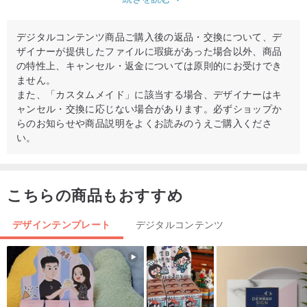
• ZIP ファイル 1 つ
デジタルコンテンツ商品ご購入後の返品・交換について、デ
ザイナーが提供したファイルに瑕疵があった場合以外、商品
• JPEG 写真 20 枚 (1080px X 1920px サイズ)
の特性上、キャンセル・返金については原則的にお受けでき
ません。
これはデジタル ファイルです。物理的な商品は発送されません。
また、「カスタムメイド」に該当する場合、デザイナーはキ
ャンセル・交換に応じない場合があります。必ずショップか
らのお知らせや商品説明をよくお読みのうえご購入くださ
✦ 使用方法 ✦
い。
1. ファイルをダウンロードする
2. ラップトップまたは PC コンピュータでファイルを解凍します。
こちらの商品もおすすめ
3. 携帯電話に保存したい写真を送信します。
デザインテンプレート
デジタルコンテンツ
4. 使用したい画像をインスタグラムのストーリーにアップロードし
ます
5. Instagramプロフィールで「ストーリーハイライト」を選択しま
す
6. ハイライトを編集 > 表紙を編集 > アイコンを選択