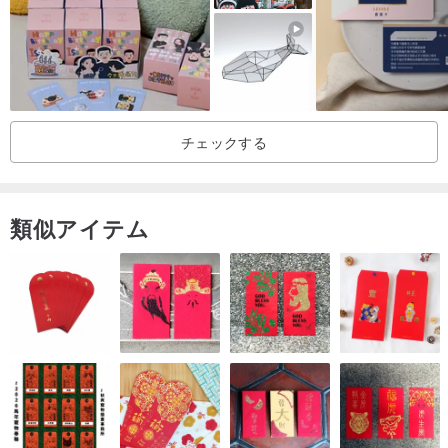
7. サムネイルを調整します（お好みに合わせて大きくしたり小さく
したりできます）
○○○○○○○○○○○○○○○○○○○○○○○○○○○○○○○○○○○○
チェックする
別の画面で見ると色が若干異なる場合があり、またパソコンの設定
により若干異なる場合があります。
類似アイテム
○○○○○○○○○○○○○○○○○○○○○○○○○○○○○○○○○○○○
個人使用のみ***
○○○○○○○○○○○○○○○○○○○○○○○○○○○○○○○○○○○○
この製品を購入すると、この製品をどこにも再配布、共有、再販し
ないことに同意したことになります。このデザインを購入すると、