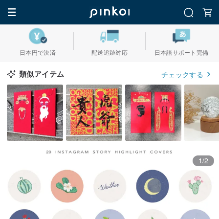
日本円で決済
配送追跡対応
日本語サポート完備
類似アイテム
チェックする
1/2