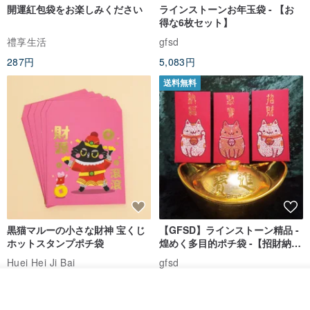
開運紅包袋をお楽しみください
ラインストーンお年玉袋 - 【お
得な6枚セット】
禮享生活
gfsd
287円
5,083円
送料無料
黒猫マルーの小さな財神 宝くじ
【GFSD】ラインストーン精品 -
ホットスタンプポチ袋
煌めく多目的ポチ袋 -【招財納
福・金運招来】
Huei Hei Ji Bai
gfsd
516円
6,868円
その他の商品を見る
ショップを見る