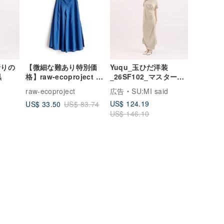
折りの
【微細な難あり特別価
Yuqu_玉ひだ洋装
黒
格】raw-ecoproject ボ
_26SF102_マスタード
トムス
イエロー
raw-ecoproject
広告
SU:MI said
US$ 124.19
US$ 33.50
US$ 83.74
US$ 146.10