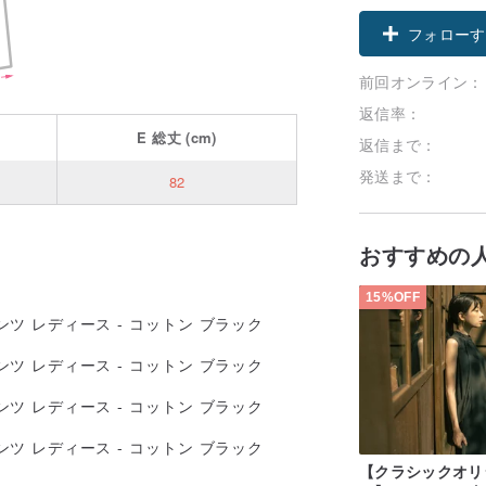
フォローす
前回オンライン：
返信率：
E
総丈
(cm)
返信まで：
発送まで：
82
おすすめの
15%OFF
【クラシックオリ