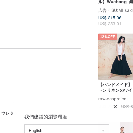
ル】Wuchang_
しわの長い洋装_
広告
SU:MI said
__CLD026_
US$ 215.06
US$ 253.01
12%OFF
【ハンドメイド】
トンリネンのワイ
カート 黒
raw-ecoproject
US$ 73.70
US$ 8
リウレタン
我們建議的瀏覽環境
15%OFF