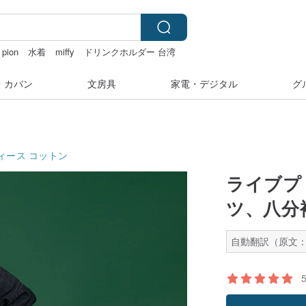
pion
水着
miffy
ドリンクホルダー 台湾
・カバン
文房具
家電・デジタル
グ
ィース
コットン
ライブプ
ツ、八分
自動翻訳（原文：