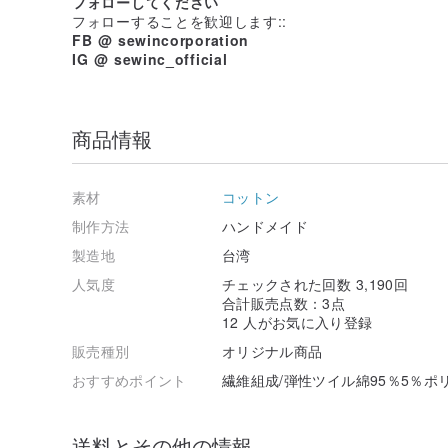
フォローしてください
フォローすることを歓迎します::
FB @ sewincorporation
IG @ sewinc_official
商品情報
素材
コットン
制作方法
ハンドメイド
製造地
台湾
人気度
チェックされた回数 3,190回
合計販売点数：3点
12 人がお気に入り登録
販売種別
オリジナル商品
おすすめポイント
繊維組成/弾性ツイル綿95％5％ポ
送料とその他の情報