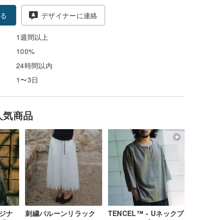
る
デザイナーに連絡
1週間以上
100%
24時間以内
1〜3日
人気商品
ジナ
刺繍バルーンリラック
TENCEL™ - Uネックプ