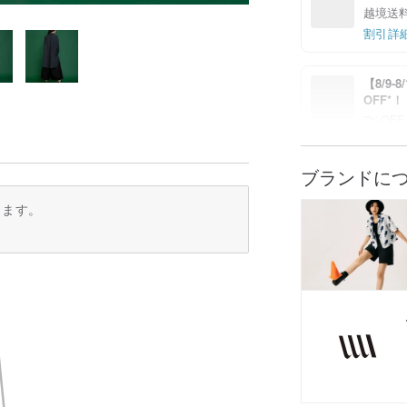
越境送
割引詳
【8/9
OFF*
7%OFF
割引詳
ブランドに
ります。