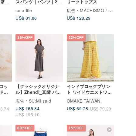
無常・
スパンツ｜パンツ｜2
リーツトップス
鉄灰
色｜夏物｜Sora-2123
sora-life
広告
MACHISMO / マチスモ
US$ 81.86
US$ 128.29
15%OFF
12%OFF
コッ
【クラシックオリジナ
インドブロックプリン
ドス
ル】Zhendi_真諦 バン
ト ワイドウエストワイ
ド付きドレス
ドパンツ / ボイル ダン
広告
SU:MI said
OMAKE TAIWAN
_CLD034_鉄灰
デライオンフィールド
US$ 165.84
US$ 69.78
3.74
US$ 79.29
US$ 195.10
60%OFF
15%OFF