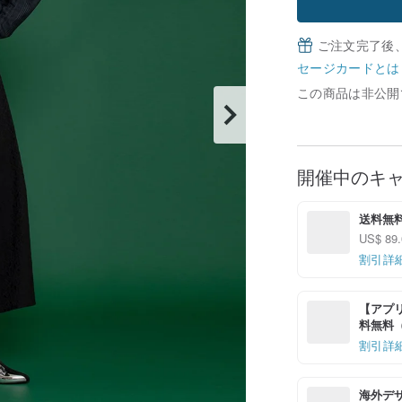
ご注文完了後
セージカードとは
この商品は非公開
開催中のキ
送料無
US$ 
割引詳
【アプリ
料無料（最
割引詳
海外デ