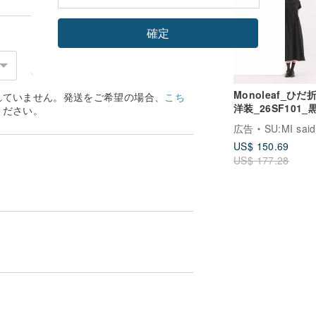
確定
Monoleaf_ひだ
れていません。発送をご希望の場合、
こち
洋装_26SF101_
ください。
広告
SU:MI said
US$ 150.69
US$ 177.28