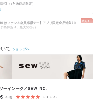
料割引（※対象商品限定）
細
残り1日
-8/10 はファン＆会員感謝デー】アプリ限定全品対象7％
！（*条件あり、最大500円）
細
キャンペーンを確認
ついて
ショップへ
ソーインーク／SEW INC.
4.9
(64)
台湾