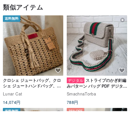
類似アイテム
送料無料
クロシェ ジュートバッグ、クロ
ストライプのかぎ針編
デジタル
シェ ジュートハンドバッグ、リ
みパターン バッグ PDF デジタル
ユーザブルバッグ
インスタント ダウンロード、レ
Lunar Cat
SmachnaTorba
ディース クロスボディ
14,074円
788円
送料無料
35%OFF
その他の商品を見る
ショップを見る