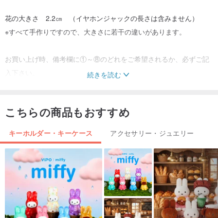
花の大きさ 2.2㎝ （イヤホンジャックの長さは含みません）
※すべて手作りですので、大きさに若干の違いがあります。
お買い上げ時、備考欄に①～⑧のどれをご希望されるか、必ずご記
入下さい。
続きを読む
１つ１つ手づくりです。
こちらの商品もおすすめ
手にとって下さる方の笑顔が一番の喜びです♪
キーホルダー・キーケース
アクセサリー・ジュエリー
サイズ：上記参照
購入の際の注意点
・つまみ細工は非常にデリケートです。型崩れ、水濡れ等に注意し
て、保管・運搬して下さい。