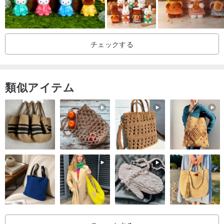
・お使いのPCや端末の画面により、若干色味が異なって見える場合
がございます。
・お客様都合のキャンセル、返品、交換は一切お受けできかねま
チェックする
す。
※不良品等の返品・交換は、商品到着後３日以内にメールにてお知
らせください。
類似アイテム
・発送時の紛失などのトラブルが起きた場合、こちらでは責任を負
いかねますのでご了承ください。
＊ご質問、ご要望などございましたら、お気軽にお問い合わせくだ
さい。