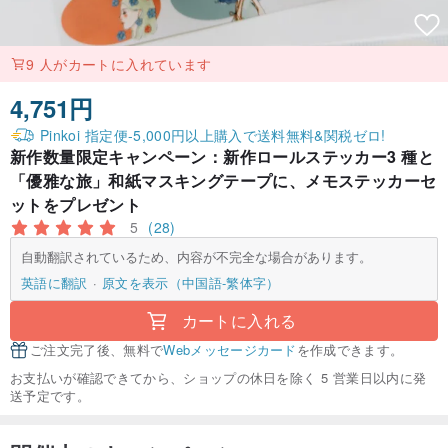
9 人がカートに入れています
4,751円
Pinkoi 指定便-5,000円以上購入で送料無料&関税ゼロ!
新作数量限定キャンペーン：新作ロールステッカー3 種と
「優雅な旅」和紙マスキングテープに、メモステッカーセ
ットをプレゼント
5
(28)
自動翻訳されているため、内容が不完全な場合があります。
英語に翻訳
原文を表示（中国語-繁体字）
カートに入れる
ご注文完了後、無料で
Webメッセージカード
を作成できます。
お支払いが確認できてから、ショップの休日を除く 5 営業日以内に発
送予定です。