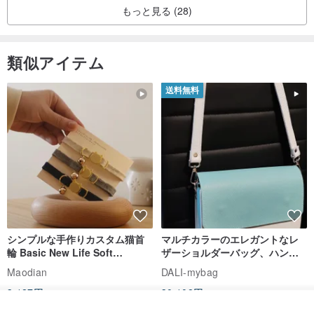
もっと見る (28)
類似アイテム
送料無料
シンプルな手作りカスタム猫首
マルチカラーのエレガントなレ
輪 Basic New Life Soft
ザーショルダーバッグ、ハンド
Organic Cat Collar | Simple
メイド
Maodian
DALI-mybag
Soft Cat Collar
3,127円
30,108円
カートに入れる