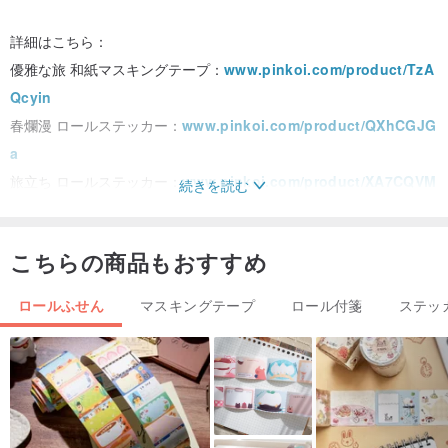
詳細はこちら：
優雅な旅 和紙マスキングテープ：
www.pinkoi.com/product/TzA
Qcyin
春爛漫 ロールステッカー：
www.pinkoi.com/product/QXhCGJG
a
旅立ち ロールステッカー：
www.pinkoi.com/product/XA7CQVM
続きを読む
t
あなたへ贈る手紙 ロールステッカー：
www.pinkoi.com/product/
こちらの商品もおすすめ
hevDq25x
ロールふせん
マスキングテープ
ロール付箋
ステッ
メモステッカーの詳細：
www.pinkoi.com/product/KLmebFVT