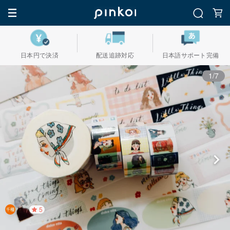
日本円で決済
配送追跡対応
日本語サポート完備
1/7
5