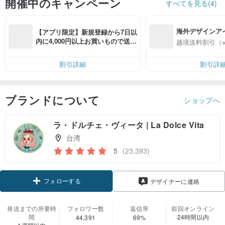
開催中のキャンペーン
すべてを見る(4)
海外デザインア
【アプリ限定】新規登録から7日以
入
内に4,000円以上お買いもので送料
越境送料割引（
無料（最大500円OFF）
割引詳細
割引詳
ブランドについて
ショップへ
ラ・ドルチェ・ヴィータ | La Dolce Vita
台湾
5
(23,393)
フォローする
デザイナーに連絡
発送までの所要時
フォロワー数
返信率
前回オンライン
間
24時間以内
44,391
69%