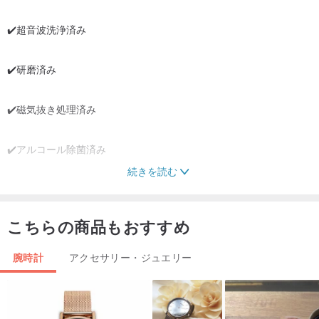
✔️超音波洗浄済み
✔️研磨済み
✔️磁気抜き処理済み
✔️アルコール除菌済み
続きを読む
-----
◻️詳細◻️
---
こちらの商品もおすすめ
■外観の状態：本体《全体的に美しい》
腕時計
アクセサリー・ジュエリー
■ケースサイズ：《約 23mm x 23mm》（リューズ含まず）
■腕周りサイズ：《15.5cm 以内》