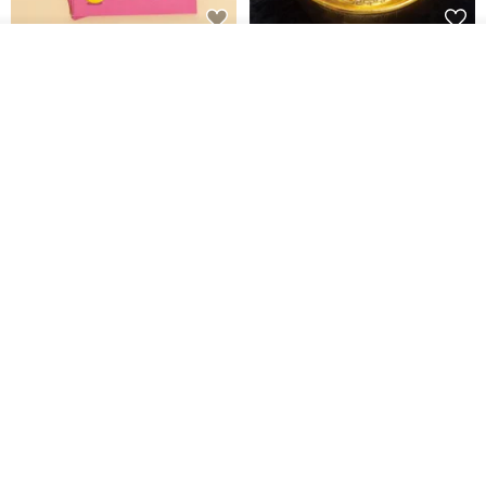
黒猫マルーの小さな財神 宝くじ
【GFSD】ラインストーン精品 -
その他の商品を見る
ショップを見る
ホットスタンプポチ袋
煌めく多目的ポチ袋 -【招財納
福・金運招来】
Huei Hei Ji Bai
gfsd
516円
6,868円
ラインストーンお年玉袋 - 【神
【福が満ちる】 - ぽち袋
は世を愛されたシリーズ - 恩恵
VS祝福溢れる杯 - 2枚セット】
gfsd
papercutflower
4,579円
315円