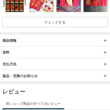
よび税金は購入者様のご負担となります。
・掲載写真は現物を撮影したものです。写真ではすべての詳細をお
伝えできないため、完璧を求める方はよくご検討の上ご購入くださ
チェックする
い。
・お使いのモニターにより、色合いに若干の差が生じる場合がござ
います。実物を基準とさせていただきます。
商品情報
・ヴィンテージ品のため、経年や使用による多少の痕跡がございま
すことをご理解の上、ご購入ください。
送料
・上記に記載されていない点についてご不明な点がございました
支払方法
ら、商品の状態についてお気軽にお問い合わせください。ご注文前
に必ずご確認いただき、ご納得の上でご購入をお願いいたします。
返品・交換のお知らせ
・お支払い後の返品・交換は承っておりませんので、ご了承くださ
い。
レビュー
同ショップ商品のすべてのレビュー