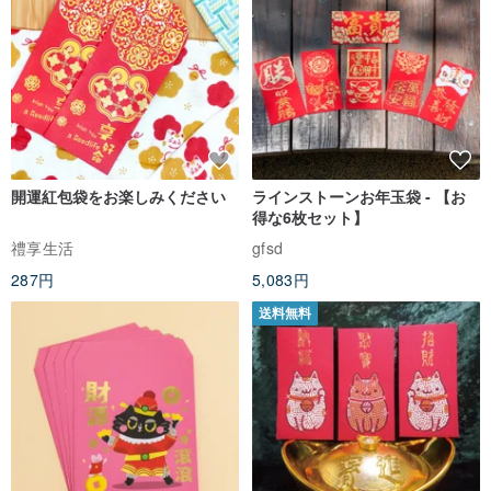
開運紅包袋をお楽しみください
ラインストーンお年玉袋 - 【お
得な6枚セット】
禮享生活
gfsd
287円
5,083円
送料無料