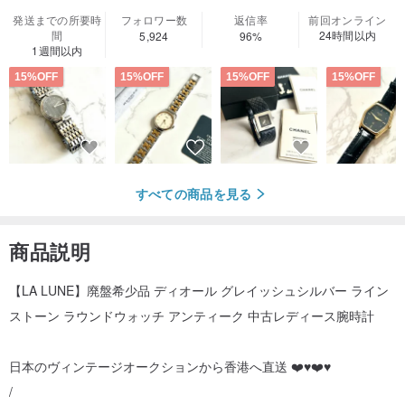
発送までの所要時
フォロワー数
返信率
前回オンライン
間
24時間以内
5,924
96%
1週間以内
15%OFF
15%OFF
15%OFF
15%OFF
すべての商品を見る
商品説明
【LA LUNE】廃盤希少品 ディオール グレイッシュシルバー ライン
ストーン ラウンドウォッチ アンティーク 中古レディース腕時計
日本のヴィンテージオークションから香港へ直送 ❤️♥️❤️♥️
/