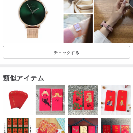
■付属品：オリジナルウォッチボックス
ランク：AB（美品、わずかな使用感あり）
備考：
チェックする
2 針、クォーツ、日常生活防水
正常に動作確認済み
電池込み（香港・マカオ・中国本土以外のお客様はご注意くださ
類似アイテム
い。安全規定によりリチウム電池は郵送できないため、電池を取り
外してから発送いたします。）
/
ご購入前にご確認ください：
・すべて正規品です。
・商品は香港にございます。香港以外からのご注文の場合、関税お