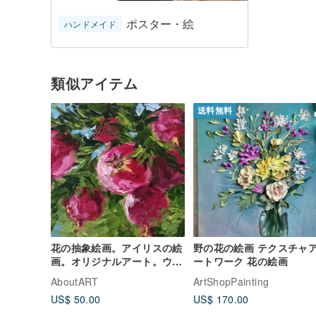
ポスター・絵
ハンドメイド
類似アイテム
送料無料
花の抽象絵画。アイリスの絵
野の花の絵画 テクスチャ
画。オリジナルアート。ウォ
ートワーク 花の絵画
ールアートの絵画
AboutART
ArtShopPainting
US$ 50.00
US$ 170.00