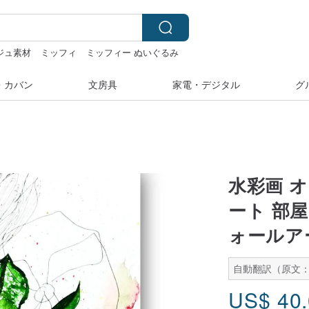
ジュ素材
ミッフィ
ミッフィー ぬいぐるみ
いぐるみ
・カバン
文房具
家電・デジタル
グ
水彩画 
ート 部
ォールア
自動翻訳（原文
US$
40