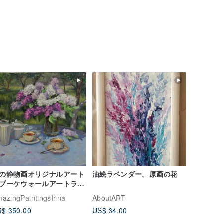
の静物画オリジナルアート
油絵ラベンダー。原画の花
ブーケウォールアートライ
ックアートワーク
azingPaintingsIrina
AboutART
$ 350.00
US$ 34.00