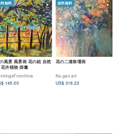
送料無料
送料無料
の風景 風景画 花の絵 自然
花の二連祭壇画
 花卉植物 掛畫
intingsFromIrina
Ka-gan.art
$ 145.00
US$ 318.22