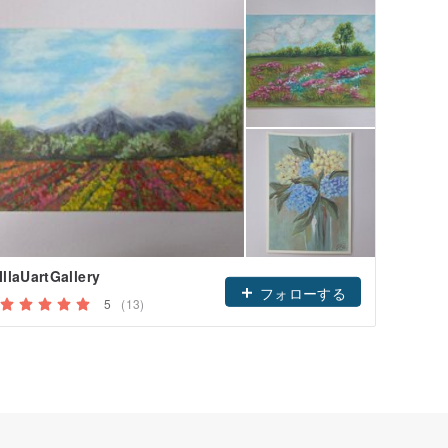
IllaUartGallery
タチア
フォローする
5
(13)