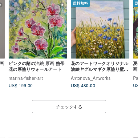
送料無料
画
ピンクの蘭の油絵 原画 熱帯
花のアートワークオリジナル
夏
花の厚塗りウォールアート
油絵ヤグルマギク厚塗り壁ア
画
ート
marina-fisher-art
Antonova_Artworks
Pa
US$ 199.00
US$ 480.00
US
チェックする