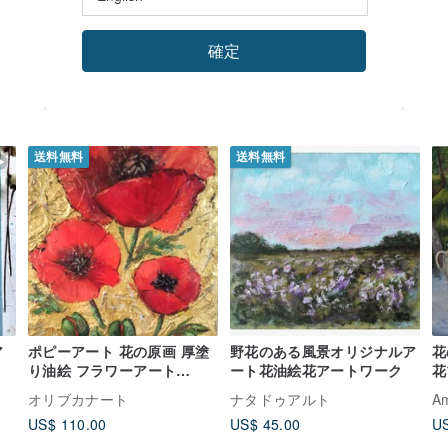
確定
送料無料
送料無料
ア
ポピーアート 花の原画 厚塗
野花のある風景オリジナルア
花
り油絵 フラワーアート
ート花油絵花アートワーク
花
OlivKan
ラ
オリブカナート
ナタドゥアルト
Am
US$ 110.00
US$ 45.00
US