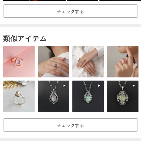
巻き貝の一種で、外側は白やゴールデンオレンジ、内側はピンク色
チェックする
をしています。真珠の母貝のように、女性の内側に秘められた魅力
をそっと引き出し、人々に愛される力を授けると言われています。
「美しさ」を日々追求する方にとって、外見だけでなく内面も磨き
類似アイテム
上げ、魅力的な人へと導く完璧なパワーストーンです。また、妊娠
中の母親や子育て中の母親が心身をリラックスさせ、フラストレー
ションを和らげ、優しい気持ちをもたらす手助けをするとも言われ
ています。
水晶や天然石の効能は個人差があり、個人の磁場を安定させ改善す
る機能に限定され、医療効果はありません。
天然の水晶、翡翠、天然石、真珠、貝殻は、人間と同じように、
天然であるがゆえに、ひとつひとつが唯一無二の存在です。
チェックする
まるで一人ひとりの人生、旅路、そして出会いが唯一無二であり、
複製できず、二度と巡ってこないように。