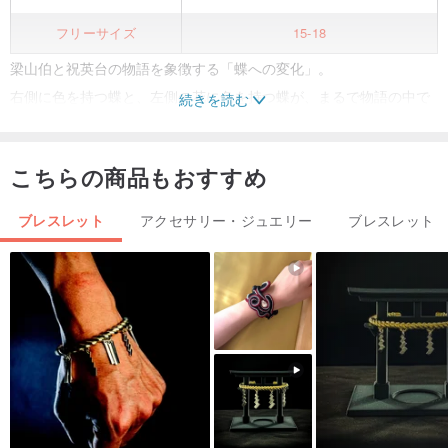
フリーサイズ
15-18
梁山伯と祝英台の物語を象徴する「蝶への変化」。
右側に色を持つ蝶と、左側の花に色を持つ蝶が、まるで物語の中で
続きを読む
蝶に姿を変えた梁山伯と祝英台のようです。
そして、澄んだブルーのアクアマリンと、柔らかなピンクのクイー
こちらの商品もおすすめ
ンコンクシェルは、まさに二人を表しています。
蝶へと姿を変えることは、梁山伯と祝英台が困難を乗り越え、つい
ブレスレット
アクセサリー・ジュエリー
ブレスレット
に願いを叶え、永遠に共にいられるという美しい意味合いを持って
います。
オリジナルデザインにつき、模倣はご遠慮ください⛔️
素材：クイーンコンクシェルの蝶モチーフ、クイーンコンクシェル
のラウンドビーズ、アクアマリン、ホワイトクリスタル
クイーンコンクシェル（女王貝、インディアンコンク）