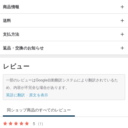
商品情報
日常のお手入れ
❤️水晶、天然石、クイーンコンクシェル、真珠製品を長時間着用し
送料
ない場合は、専門の保護オイルまたはベビーオイルを少量表面に塗
支払方法
布し、お手入れをしてください。
❤️アクセサリーを保管する際は、高温や直射日光を避け、できるだ
返品・交換のお知らせ
けジッパー付きの袋に入れ、乾燥した、風通しの良い、涼しい場所
に保管してください。
レビュー
一部のレビューはGoogle自動翻訳システムにより翻訳されているた
め、内容が不完全な場合があります。
英語に翻訳
原文を表示
同ショップ商品のすべてのレビュー
5
(1)