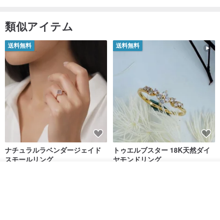
類似アイテム
送料無料
送料無料
ナチュラルラベンダージェイド
トゥエルブスター 18K天然ダイ
スモールリング
ヤモンドリング
Jadeite Atelier
hee-jewelry
その他の商品を見る
ショップを見る
17,253円
96,150円
送料無料
送料無料