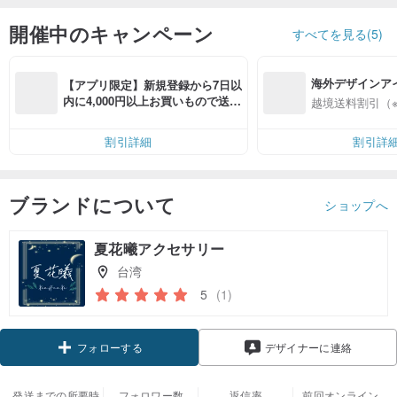
開催中のキャンペーン
すべてを見る(5)
海外デザインア
【アプリ限定】新規登録から7日以
入
内に4,000円以上お買いもので送料
越境送料割引（
無料（最大500円OFF）
割引詳細
割引詳
ブランドについて
ショップへ
夏花曦アクセサリー
台湾
5
(1)
クーポン取得
デザイナーに連絡
フォローする
発送までの所要時
フォロワー数
返信率
前回オンライン