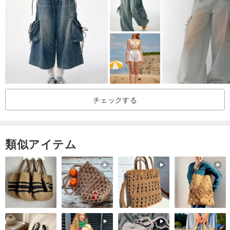
【ファブリック/バージョン】
バージョン：中程度
弾力性：なし
生地の厚さ：薄い
内部：短い
チェックする
【エレメント】
構成：レーヨン80％ナイロン20％
類似アイテム