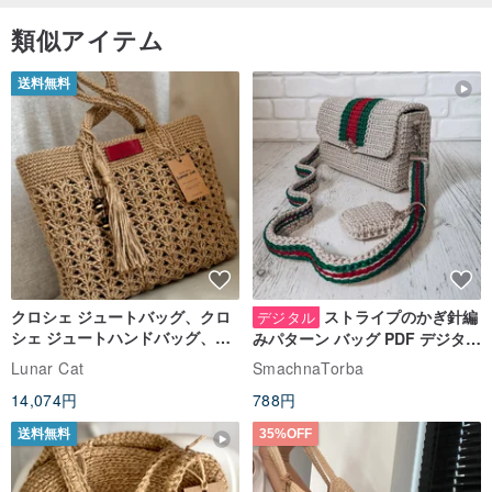
類似アイテム
送料無料
クロシェ ジュートバッグ、クロ
ストライプのかぎ針編
デジタル
シェ ジュートハンドバッグ、リ
みパターン バッグ PDF デジタル
ユーザブルバッグ
インスタント ダウンロード、レ
Lunar Cat
SmachnaTorba
ディース クロスボディ
14,074円
788円
送料無料
35%OFF