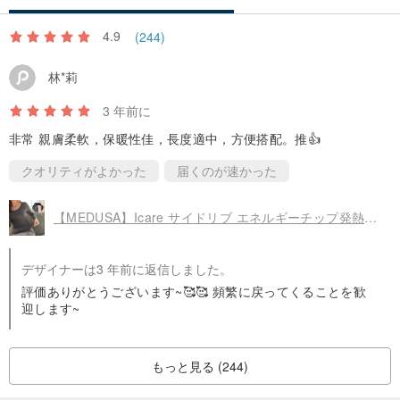
4.9
(244)
林*莉
3 年前に
非常 親膚柔軟，保暖性佳，長度適中，方便搭配。推👍
クオリティがよかった
届くのが速かった
【MEDUSA】Icare サイドリブ エネルギーチップ発熱インナー - 5色 | 抜群の伸縮性
デザイナーは3 年前に返信しました。
評価ありがとうございます~🥰🥰 頻繁に戻ってくることを歓
迎します~
もっと見る (244)