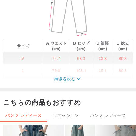
A
ウエスト
B
ヒップ
D
裾幅
E
総丈
サイズ
(cm)
(cm)
(cm)
(cm)
M
74.7
98.0
33.8
80.3
L
79.8
103.1
35.1
80.3
続きを読む
XL
84.8
108.2
36.3
80.3
✔肌にやさしいシルク生地
こちらの商品もおすすめ
✔より快適な着用のための弾性ウエストバンド
✔サイドポケット付き
パンツ レディース
ファッション
パンツ レディース
【MEDUSALADY】軽くて上品なクロップドワイドパンツ