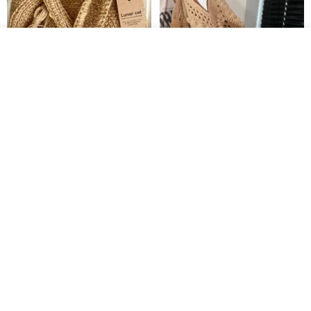
その他の商品を見る
ショップを見る
クロシェ編み丸型ジュートバッ
オーガニックコットン糸の編み
グ、クロシェ編みトートバッ
バッグ、クラッチバッグとして
グ、クロシェ編みショルダーバ
も。
Lunar Cat
Knits And Woven By Oom
ッグ
11,425円
5,405円
8,314円
送料無料