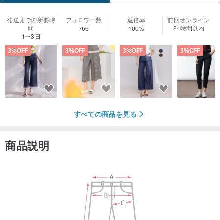
発送までの所要時
フォロワー数
返信率
前回オンライン
間
24時間以内
766
100%
1〜3日
3%OFF
3%OFF
3%OFF
3%OFF
すべての商品を見る
商品説明