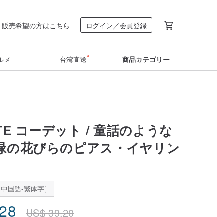
販売希望の方はこちら
ログイン／会員登録
ルメ
台湾直送
商品カテゴリー
ATE コーデット / 童話のような
/ 緑の花びらのピアス・イヤリン
中国語-繁体字）
.28
US$
39.20