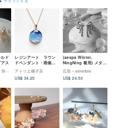
チェックする
ールド
レジンアート ラウン
(aespa Winter,
ピアス
ドペンダント・雨催い
NingNing 着用) メタリ
2・25mm
ック リキッド リボン
tore
アトリエ梔子荘
広告
aimelbie
ピアス - シルバーカラ
US$ 34.25
US$ 24.50
ー