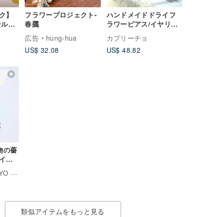
ク】
フラワープロジェクト-
ハンドメイドドライフ
ールド
春靄
ラワーピアス/イヤリン
ート
グ | No.06 好きな色 II
広告
hung-hua
カプリーチョ
タルラ
US$ 32.08
US$ 48.82
 ブロ
物の薔
イフ
tara artwork TOKYO | 本物の薔薇
類似アイテムをもっと見る