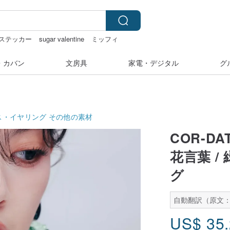
ステッカー
sugar valentine
ミッフィ
・カバン
文房具
家電・デジタル
グ
ス・イヤリング
その他の素材
COR-D
花言葉 
グ
自動翻訳（原文：
US$
35