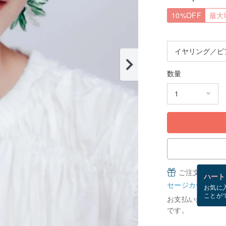
10%OFF
最大U
数量
ご注文完了後
ハート
セージカードとは
お気に
ことが
お支払いが確認で
です。