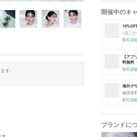
開催中のキ
10%OF
1点ごと
割引詳
【アプリ
料無料（最
割引詳
ります。
海外デ
越境送
割引詳
ブランドに
ます。