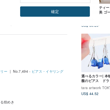
【西洋アンティー
確定
優美な曲線美 ゴ
天然グリーンアゲ
noahark
ストーン クリス
US$ 39.20
インストーン 象嵌
ーチ
エリー
| No.7,494 -
ピアス・イヤリング
選べるカラー| 本
薇のピアス ドラ
ラワー
US$ 44.52
ける煌めき