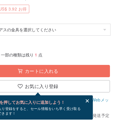
S$ 3.92 お得
一部の種類は残り
1
点
カートに入れる
お気に入り登録
、無料でWebメッセージカードを作成できます。
Webメッ
を押してお気に入りに追加しよう！
？
入り登録をすると、セール情報をいち早く受け取る
できます！
きてから、ショップの休日を除く 5 営業日以内に発送予定